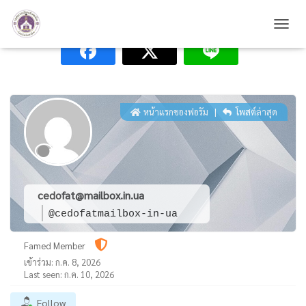
T
O
G
G
L
E
N
หน้าแรกของฟอรัม
|
โพสต์ล่าสุด
A
V
I
G
A
T
cedofat@mailbox.in.ua
I
@cedofatmailbox-in-ua
O
N
Famed Member
เข้าร่วม: ก.ค. 8, 2026
Last seen: ก.ค. 10, 2026
Follow