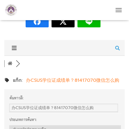
T
O
G
G
L
E
N
A
V
I
G
A
แท็ก:
办CSUS学位证成绩单？81417070微信怎么购
T
I
O
N
ค้นหาวลี:
ประเภทการค้นหา: