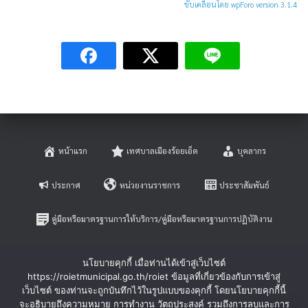
ขับเคลื่อนโดย wpForo version 3.1.4
หน้าแรก
เทศบาลเมืองร้อยเอ็ด
บุคลากร
ประกาศ
หน่วยงานราชการ
ประชาสัมพันธ์
คู่มือหรือมาตรฐานการให้บริการ/คู่มือหรือมาตรฐานการปฏิบัติงาน
E-SERVICE
ติดต่อสอบถาม
นโยบายคุกกี้ เมื่อท่านได้เข้าสู่เว็บไซต์
https://roietmunicipal.go.th/roiet ข้อมูลที่เกี่ยวข้องกับการเข้าสู่
หลักเกณฑ์การบริหารและพัฒนาทรัพยากรบุคคล
เว็บไซต์ ของท่านจะถูกบันทึกไว้ในรูปแบบของคุกกี้ โดยนโยบายคุกกี้นี้
จะอธิบายถึงความหมาย การทำงาน วัตถุประสงค์ รวมถึงการลบและการ