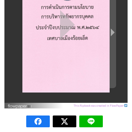
This flipbook was created in FlowPaper