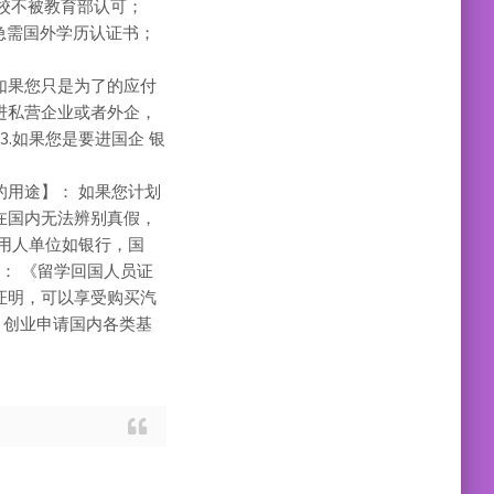
学院校不被教育部认可；
、急需国外学历认证书；
1.如果您只是为了的应付
进私营企业或者外企，
.如果您是要进国企 银
证的用途】： 如果您计划
在国内无法辨别真假，
用人单位如银行，国
： 《留学回国人员证
证明，可以享受购买汽
、创业申请国内各类基