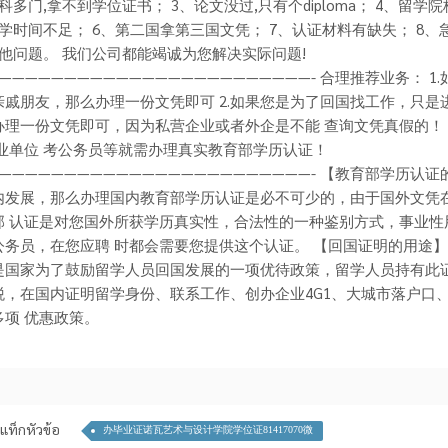
科多门,拿不到学位证书； 3、论文没过,只有个diploma； 4、留
留学时间不足； 6、第二国拿第三国文凭； 7、认证材料有缺失； 8
其他问题。 我们公司都能竭诚为您解决实际问题!
————————————————————————- 合理推荐业务： 
亲戚朋友，那么办理一份文凭即可 2.如果您是为了回国找工作，只是
办理一份文凭即可，因为私营企业或者外企是不能 查询文凭真假的！ 3
事业单位 考公务员等就需办理真实教育部学历认证！
————————————————————————- 【教育部学历认
内发展，那么办理国内教育部学历认证是必不可少的，由于国外文凭
部 认证是对您国外所获学历真实性，合法性的一种鉴别方式，事业性
公务员，在您应聘 时都会需要您提供这个认证。 【回国证明的用途】
是国家为了鼓励留学人员回国发展的一项优待政策，留学人员持有此
税，在国内证明留学身份、联系工作、创办企业4G1、大城市落户口
多项 优惠政策。
แท็กหัวข้อ
办毕业证诺瓦艺术与设计学院学位证81417070微