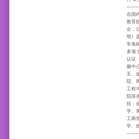
———
在国
教育
企，
明》
车免
多项
认证
服中
五、
院、
工程
院排
括：
学、
工商
学、
———