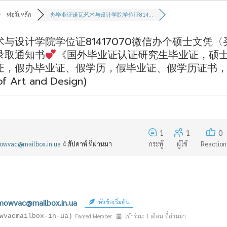
ฟอรัมหลัก
办毕业证诺瓦艺术与设计学院学位证814...
与设计学院学位证81417070微信办个硕士文凭〈买
录取通知书
《国外毕业证认证研究生毕业证，硕
证，假办毕业证、假学历，假毕业证、假学历证书，学
of Art and Design)
1
1
0
กระทู้
ผู้ใช้
Reaction
owvac@mailbox.in.ua
4 สัปดาห์ ที่ผ่านมา
mowvac@mailbox.in.ua
หัวข้อเริ่มต้น
wvacmailbox-in-ua)
Famed Member
เข้าร่วม: 1 เดือน ที่ผ่านมา