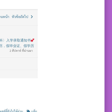
อนหน้า
หัวข้อถัดไป
本科〉入学录取通知书
历，假毕业证、假学历
2 สัปดาห์ ที่ผ่านมา
พสต์ที่ยังไม่ได้อ่าน
แท็ก