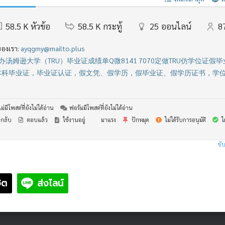
58.5 K
หัวข้อ
58.5 K
กระทู้
25
ออนไลน์
8
ของเรา:
ayqgmy@mailto.plus
办汤姆逊大学（TRU）毕业证成绩单Q微8141 7070定做TRU仿学位证假
科毕业证，毕业证认证，假文凭、假学历，假毕业证、假学历证书，学位证书
่มีโพสต์ที่ยังไม่ได้อ่าน
ฟอรัมมีโพสต์ที่ยังไม่ได้อ่าน
กลับ
ตอบแล้ว
ใช้งานอยู่
มาแรง
ปักหมุด
ไม่ได้รับการอนุมัติ
ไ
ขับ
ิต
ส่งไลน์