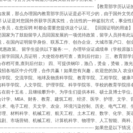
————————————————————————- 【教育部学历认
内发展，那么办理国内教育部学历认证是必不可少的，由于国外文凭
部 认证是对您国外所获学历真实性，合法性的一种鉴别方式，事业性
公务员，在您应聘 时都会需要您提供这个认证。 【回国证明的用途】
是国家为了鼓励留学人员回国发展的一项优待政策，留学人员持有此
税，在国内证明留学身份、联系工作、创办企业、大城市落户口、创
 优惠政策。 留学生提供以下服务: 一、办理毕业证成绩单（学校原版1
（留学回国人员证明，大使馆存档可查，查到后付款） 三、教育部学
心存档可查,查到后付款） 四、可提供钢印，激凸，烫金，烫银，激
诚招各地区中介代理，合作共赢！如果您有兴趣，欢迎您的加入 农业
商学院、交流学院、地球及物质科学院、教育学院、工程学院、健康
与科学学院、人文学院、护理学院、科学学院等。学校的教育学院排
名在前十五名，且继续攀升中。为学生们提供本科、硕士及博士学位
会计学、MBA、财务、教育、建筑工程、经济、医学、护理、文学、
美术、电子工程、天文学、农业、环境污染控制、历史、电气工程、
管理、材料科学、机械工程、航天工程、土木工程、数学、化学、英
戏剧、市场营销、机械工程、计算机科学、物理学、人工智能、商科
————————————————————————- 如果您是以下情况