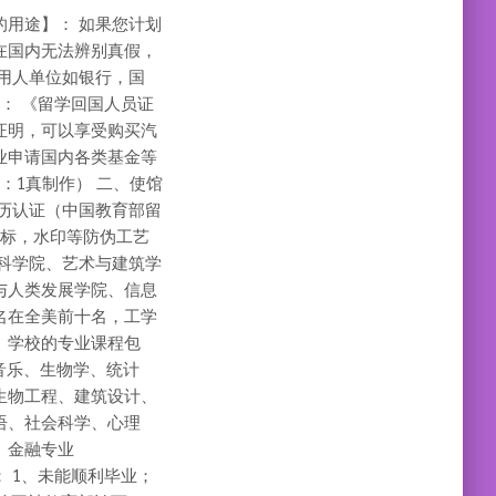
证的用途】： 如果您计划
在国内无法辨别真假，
用人单位如银行，国
： 《留学回国人员证
证明，可以享受购买汽
业申请国内各类基金等
：1真制作） 二、使馆
历认证（中国教育部留
光标，水印等防伪工艺
科学院、艺术与建筑学
与人类发展学院、信息
名在全美前十名，工学
。学校的专业课程包
音乐、生物学、统计
生物工程、建筑设计、
语、社会科学、心理
、金融专业
： 1、未能顺利毕业；