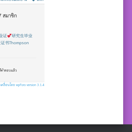
7
สมาชิก
毕业证
研究生毕业
Thompson
ด้คำตอบแล้ว
เคลื่อนโดย wpForo version 3.1.4