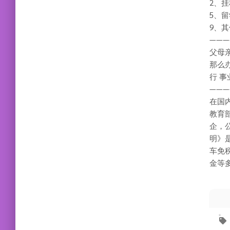
2、挂
5、
9、
———
父母
那么
行 
———
在国
教育
企，
明》
车免
金等