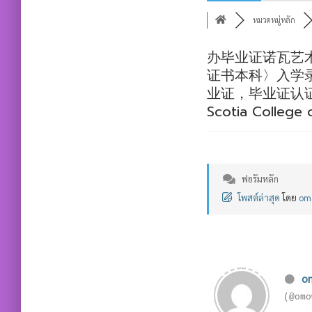
หมวดหมู่หลัก
办毕业证诺瓦艺术
证书本科〉入学
业证，毕业证认
Scotia College 
ฟอรัมหลัก
โพสต์ล่าสุด
โดย
om
o
(@omo