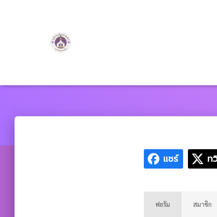
แชร์
ทว
ฟอรัม
สมาชิก