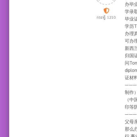
办毕业
学录
กระทู้: 1210
毕业证
学历T
办理
可办
新西
归国
问To
dip
证材
———
制作
（中
印等
———
父母
那么
行 