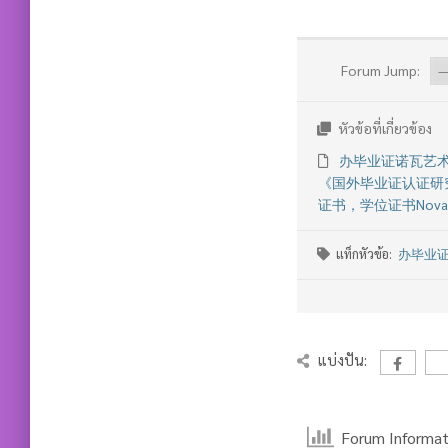
Forum Jump:
หัวข้อที่เกี่ยวข้อง
办毕业证诺瓦艺术
《国外毕业证认证研
证书，学位证书Nova Scoti
แท็กหัวข้อ:
办毕业证
แบ่งปัน:
Forum Informat