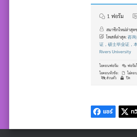
1
ฟอรัม
สมาชิกใหม่ล่าสุด
โพสต์ล่าสุด:
咨询
证，硕士毕业证，本
Rivers University
ไอคอนฟอรัม:
ฟอรัมไม
ไอคอนหัวข้อ:
ไม่ตอบ
ส่วนตัว
ปิด
แชร์
ทว