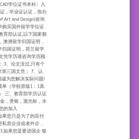
SCAD学位证书本科〉入
证，毕业证认证，假办
t and Design)咨询
绩单购买国外留学学位证
教育部认证,以下国家都
，澳洲留学归国证明，
学归国证明，荷兰留学
文凭学历请咨询学历顾
； 3、论文没过,只有个
国拿第三国文凭； 7、认
竭诚为您解决实际问题!
绩单（学校原版1：1真
） 三、教育部学历认证
烫金，烫银，激光标，水
您的加入
1.如果您只是为了的应付
进私营企业或者外企，
.如果您是要进国企 银