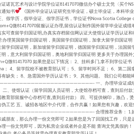
证诺瓦艺术与设计学院学位证81417070微信办个硕士文凭〈买个N
取通知书
《国外毕业证认证研究生毕业证，硕士毕业证，本科毕业
、假学历，假毕业证、假学历证书，学位证书Nova Scotia College of Ar
om+Q微81417070留服认证办理,留信认证制作国外留学毕业证成
真实可查留学归国证明,办真实存档留信网认证大使馆认证学历认证和
理:办理英国留学归国证明，美国留学归国证明，加拿大留学归国证明
兰留学归国证明，新加坡留学归国证明，德国留学归国证明，法国留
证明，意大利留学归国证明，奥地利留学归国证明 更多关于办理国外
m+Q微81417070 如果您是以下情况： 2、挂科多门,拿不到学位证书
loma； 4、留学院校不被教育部认可； 5、留学时间不足； 6、第二
料有缺失； 8、急需国外学历认证书； 9、其他问题。 我们公司都能
————————————————————————- 一、办理毕业证成
） 二、使馆认证（留学回国人员证明，大使馆存档可查，查到后付款
国教育部留服中心存档可查,查到后付款） 四、可提供钢印，激凸，
防伪工艺 五、诚招各地区中介代理，合作共赢！如果您有兴趣，欢迎
————————————————————————- 合理推荐业务： 
亲戚朋友，那么办理一份文凭即可 2.如果您是为了回国找工作，只是
办理一份文凭即可，因为私营企业或者外企是不能 查询文凭真假的！ 3
事业单位 考公务员等就需办理真实教育部学历认证！