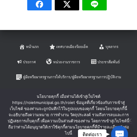
หน้าแรก
เทศบาลเมืองร้อยเอ็ด
บุคลากร
ประกาศ
หน่วยงานราชการ
ประชาสัมพันธ์
คู่มือหรือมาตรฐานการให้บริการ/คู่มือหรือมาตรฐานการปฏิบัติงาน
E-SERVICE
ติดต่อสอบถาม
นโยบายคุกกี้ เมื่อท่านได้เข้าสู่เว็บไซต์
https://roietmunicipal.go.th/roiet ข้อมูลที่เกี่ยวข้องกับการเข้าสู่
หลักเกณฑ์การบริหารและพัฒนาทรัพยากรบุคคล
เว็บไซต์ ของท่านจะถูกบันทึกไว้ในรูปแบบของคุกกี้ โดยนโยบายคุกกี้นี้
จะอธิบายถึงความหมาย การทำงาน วัตถุประสงค์ รวมถึงการลบและการ
ปฏิเสธการเก็บคุกกี้ เพื่อความเป็นส่วนตัวของท่าน โดยการเข้าสู่เว็บไซต์นี้
ร้องเรียนการทุจริตและประพฤติมิชอบ
ร้องทุกข์-ร้องเรียน
ถือว่าท่านได้อนุญาตให้เราใช้คุกกี้ตามนโยบายคุกกี้ที่มีรายละเอียดดังต่อ
C
ไปนี้
ติดต่อเรา
Hestia | Developed by
ThemeIsle