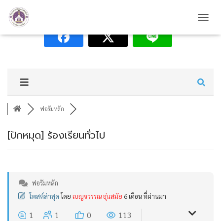
T
O
G
G
L
E
N
A
V
I
ฟอรัมหลัก
G
A
[ปักหมุด]
ร้องเรียนทั่วไป
T
I
O
N
ฟอรัมหลัก
โพสต์ล่าสุด
โดย
เบญจวรรณ อุ่นสมัย
6 เดือน ที่ผ่านมา
1
1
0
113