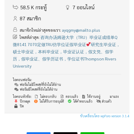
58.5 K
กระทู้
7
ออนไลน์
87
สมาชิก
สมาชิกใหม่ล่าสุดของเรา:
ayqgmy@mailto.plus
โพสต์ล่าสุด:
咨询办汤姆逊大学（TRU）毕业证成绩单Q
微8141 7070定做TRU仿学位证假毕业证
研究生毕业证，
硕士毕业证，本科毕业证，毕业证认证，假文凭、假学
历，假毕业证、假学历证书，学位证书Thompson Rivers
University
ไอคอนฟอรัม:
ฟอรัมไม่มีโพสต์ที่ยังไม่ได้อ่าน
ฟอรัมมีโพสต์ที่ยังไม่ได้อ่าน
ไอคอนหัวข้อ:
ไม่ตอบกลับ
ตอบแล้ว
ใช้งานอยู่
มาแรง
ปักหมุด
ไม่ได้รับการอนุมัติ
ได้คำตอบแล้ว
ส่วนตัว
ปิด
ขับเคลื่อนโดย wpForo version 3.1.4