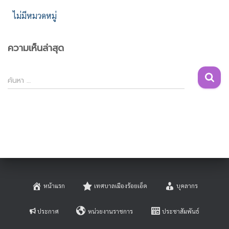
ไม่มีหมวดหมู่
ความเห็นล่าสุด
ค้
ค้นหา …
น
ห
า
สำ
ห
รั
บ
:
หน้าแรก
เทศบาลเมืองร้อยเอ็ด
บุคลากร
ประกาศ
หน่วยงานราชการ
ประชาสัมพันธ์