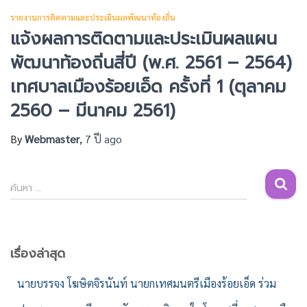
รายงานการติดตามและประเมินผลพัฒนาท้องถิ่น
แจ้งผลการติดตามและประเมินผลแผน
พัฒนาท้องถิ่นสี่ปี (พ.ศ. 2561 – 2564)
เทศบาลเมืองร้อยเอ็ด ครั้งที่ 1 (ตุลาคม
2560 – มีนาคม 2561)
By
Webmaster
,
7 ปี
ago
ค้
ค้นหา …
น
ห
า
สำ
เรื่องล่าสุด
ห
นายบรรจง โฆษิตจิรนันท์ นายกเทศมนตรีเมืองร้อยเอ็ด ร่วม
รั
บ