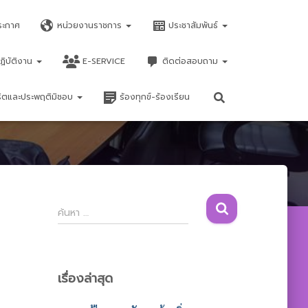
ระกาศ
หน่วยงานราชการ
ประชาสัมพันธ์
ฏิบัติงาน
E-SERVICE
ติดต่อสอบถาม
จริตและประพฤติมิชอบ
ร้องทุกข์-ร้องเรียน
ค้
ค้นหา …
น
ห
า
สำ
เรื่องล่าสุด
ห