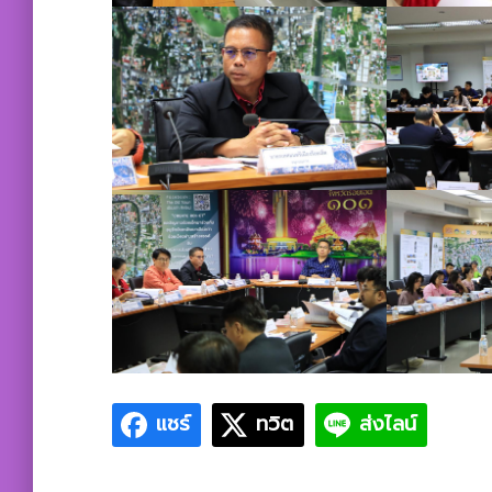
แชร์
ทวิต
ส่งไลน์