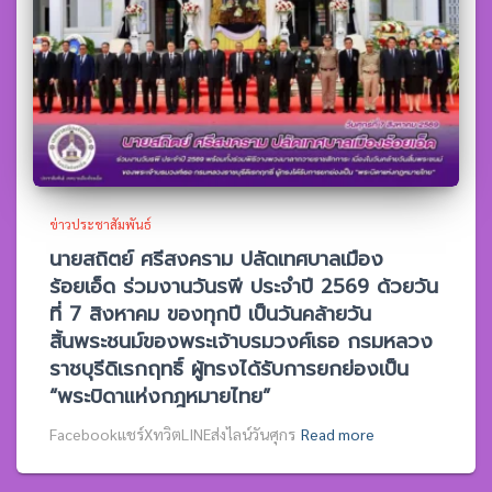
ข่าวประชาสัมพันธ์
นายสถิตย์ ศรีสงคราม ปลัดเทศบาลเมือง
ร้อยเอ็ด ร่วมงานวันรพี ประจำปี 2569 ด้วยวัน
ที่ 7 สิงหาคม ของทุกปี เป็นวันคล้ายวัน
สิ้นพระชนม์ของพระเจ้าบรมวงศ์เธอ กรมหลวง
ราชบุรีดิเรกฤทธิ์ ผู้ทรงได้รับการยกย่องเป็น
“พระบิดาแห่งกฎหมายไทย”
Facebookแชร์XทวิตLINEส่งไลน์วันศุกร
Read more