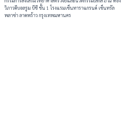
กรรมการส่งเสริมวิทยาศาสตร์วิจัยและนวัตกรรม(สกสว) ณ ห้อง
วิภาวดีบอลรูม บีซี ชั้น 1 โรงแรมเซ็นทาราแกรนด์ เซ็นทรัล
พลาซ่า ลาดพร้าว กรุงเทพมหานคร