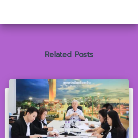
า
สำ
ห
รั
บ
:
Related Posts