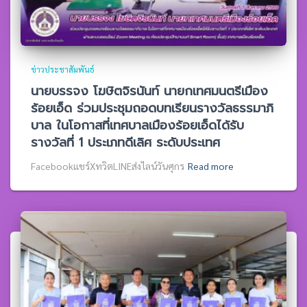
ข่าวประชาสัมพันธ์
นายบรรจง โฆษิตจิรนันท์ นายกเทศมนตรีเมือง
ร้อยเอ็ด ร่วมประชุมถอดบทเรียนรางวัลธรรมาภิ
บาล ในโอกาสที่เทศบาลเมืองร้อยเอ็ดได้รับ
รางวัลที่ 1 ประเภทดีเลิศ ระดับประเทศ
Facebookแชร์XทวิตLINEส่งไลน์วันศุกร
Read more