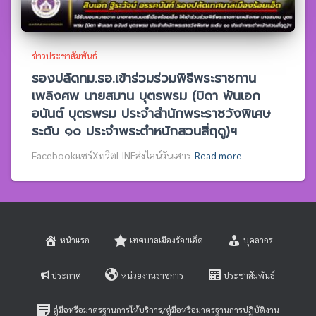
ข่าวประชาสัมพันธ์
รองปลัดทม.รอ.เข้าร่วมร่วมพิธีพระราชทาน
เพลิงศพ นายสมาน บุตรพรม (บิดา พันเอก
อนันต์ บุตรพรม ประจำสำนักพระราชวังพิเศษ
ระดับ ๑๐ ประจำพระตำหนักสวนสี่ฤดู)ฯ
Facebookแชร์XทวิตLINEส่งไลน์วันเสาร
Read more
หน้าแรก
เทศบาลเมืองร้อยเอ็ด
บุคลากร
ประกาศ
หน่วยงานราชการ
ประชาสัมพันธ์
คู่มือหรือมาตรฐานการให้บริการ/คู่มือหรือมาตรฐานการปฏิบัติงาน