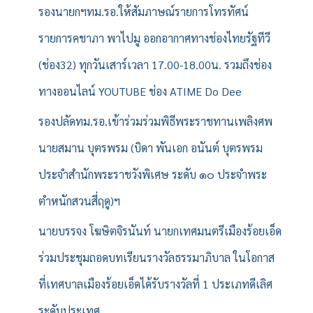
รองนายกฯทม.รอ.ให้สัมภาษณ์รายการโทรทัศน์
รายการคชาภา พาไปมู ออกอากาศทางช่องไทยรัฐทีวี
(ช่อง32) ทุกวันเสาร์เวลา 17.00-18.00น. รวมถึงช่อง
ทางออนไลน์ YOUTUBE ช่อง ATIME Do Dee
รองปลัดทม.รอ.เข้าร่วมร่วมพิธีพระราชทานเพลิงศพ
นายสมาน บุตรพรม (บิดา พันเอก อนันต์ บุตรพรม
ประจำสำนักพระราชวังพิเศษ ระดับ ๑๐ ประจำพระ
ตำหนักสวนสี่ฤดู)ฯ
นายบรรจง โฆษิตจิรนันท์ นายกเทศมนตรีเมืองร้อยเอ็ด
ร่วมประชุมถอดบทเรียนรางวัลธรรมาภิบาล ในโอกาส
ที่เทศบาลเมืองร้อยเอ็ดได้รับรางวัลที่ 1 ประเภทดีเลิศ
ระดับประเทศ