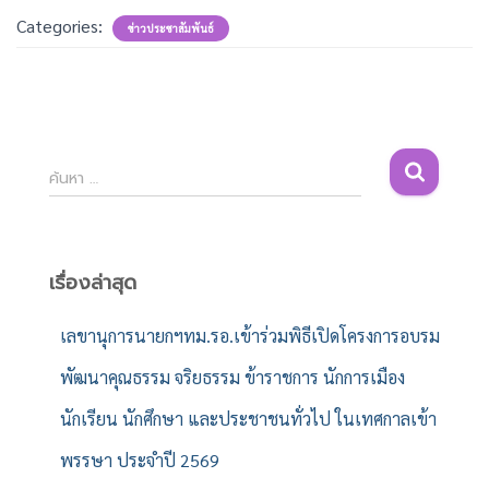
Categories:
ข่าวประชาสัมพันธ์
ค้
ค้นหา …
น
ห
า
สำ
เรื่องล่าสุด
ห
รั
เลขานุการนายกฯทม.รอ.เข้าร่วมพิธีเปิดโครงการอบรม
บ
พัฒนาคุณธรรม จริยธรรม ข้าราชการ นักการเมือง
:
นักเรียน นักศึกษา และประชาชนทั่วไป ในเทศกาลเข้า
พรรษา ประจำปี 2569