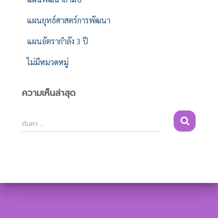
แผนยุทธ์ศาสตร์การพัฒนา
แผนอัตรากำลัง 3 ปี
ไม่มีหมวดหมู่
ความเห็นล่าสุด
ค้
ค้นหา …
น
ห
า
สำ
ห
รั
บ
: