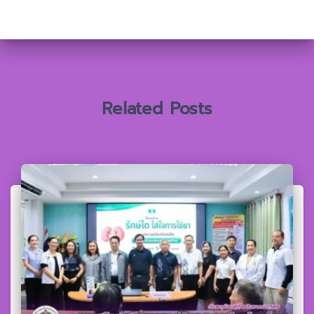
า
สำ
ห
รั
บ
:
Related Posts