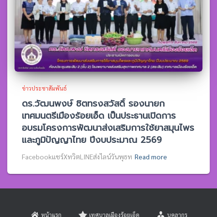
ข่าวประชาสัมพันธ์
ดร.วัฒนพงษ์ ชิตทรงสวัสดิ์ รองนายก
เทศมนตรีเมืองร้อยเอ็ด เป็นประธานเปิดการ
อบรมโครงการพัฒนาส่งเสริมการใช้ยาสมุนไพร
และภูมิปัญญาไทย ปีงบประมาณ 2569
Facebookแชร์XทวิตLINEส่งไลน์วันพุธท
Read more
หน้าแรก
เทศบาลเมืองร้อยเอ็ด
บุคลากร