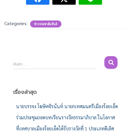
Categories:
ข่าวประชาสัมพันธ์
ค้
ค้นหา …
น
ห
า
สำ
เรื่องล่าสุด
ห
รั
นายบรรจง โฆษิตจิรนันท์ นายกเทศมนตรีเมืองร้อยเอ็ด
บ
ร่วมประชุมถอดบทเรียนรางวัลธรรมาภิบาล ในโอกาส
:
ที่เทศบาลเมืองร้อยเอ็ดได้รับรางวัลที่ 1 ประเภทดีเลิศ