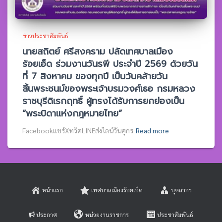
ข่าวประชาสัมพันธ์
นายสถิตย์ ศรีสงคราม ปลัดเทศบาลเมือง
ร้อยเอ็ด ร่วมงานวันรพี ประจำปี 2569 ด้วยวัน
ที่ 7 สิงหาคม ของทุกปี เป็นวันคล้ายวัน
สิ้นพระชนม์ของพระเจ้าบรมวงศ์เธอ กรมหลวง
ราชบุรีดิเรกฤทธิ์ ผู้ทรงได้รับการยกย่องเป็น
“พระบิดาแห่งกฎหมายไทย”
Facebookแชร์XทวิตLINEส่งไลน์วันศุกร
Read more
หน้าแรก
เทศบาลเมืองร้อยเอ็ด
บุคลากร
ประกาศ
หน่วยงานราชการ
ประชาสัมพันธ์