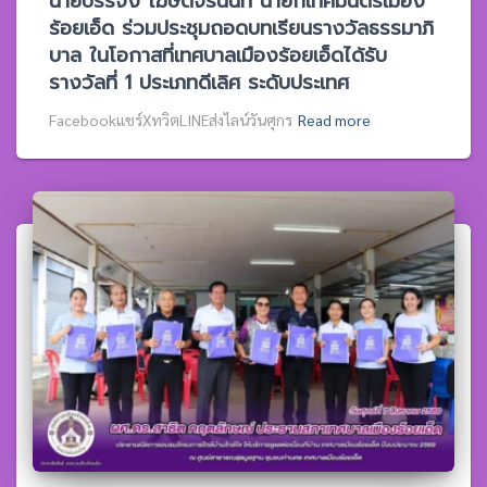
นายบรรจง โฆษิตจิรนันท์ นายกเทศมนตรีเมือง
ร้อยเอ็ด ร่วมประชุมถอดบทเรียนรางวัลธรรมาภิ
บาล ในโอกาสที่เทศบาลเมืองร้อยเอ็ดได้รับ
รางวัลที่ 1 ประเภทดีเลิศ ระดับประเทศ
Facebookแชร์XทวิตLINEส่งไลน์วันศุกร
Read more