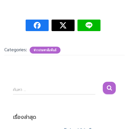
Categories:
ข่าวประชาสัมพันธ์
ค้
ค้นหา …
น
ห
า
สำ
เรื่องล่าสุด
ห