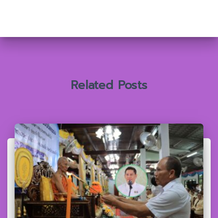
า
สำ
ห
รั
บ
:
Related Posts