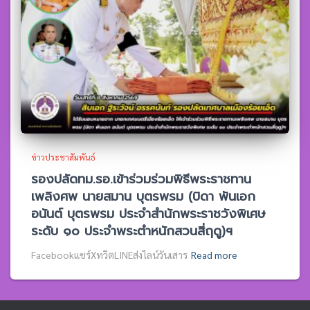
ข่าวประชาสัมพันธ์
รองปลัดทม.รอ.เข้าร่วมร่วมพิธีพระราชทาน
เพลิงศพ นายสมาน บุตรพรม (บิดา พันเอก
อนันต์ บุตรพรม ประจำสำนักพระราชวังพิเศษ
ระดับ ๑๐ ประจำพระตำหนักสวนสี่ฤดู)ฯ
Facebookแชร์XทวิตLINEส่งไลน์วันเสาร
Read more