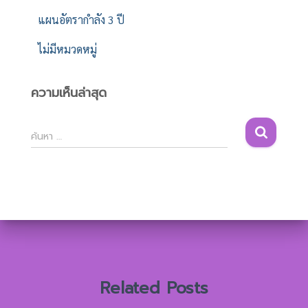
แผนอัตรากำลัง 3 ปี
ไม่มีหมวดหมู่
ความเห็นล่าสุด
ค้
ค้นหา …
น
ห
า
สำ
ห
รั
บ
:
Related Posts