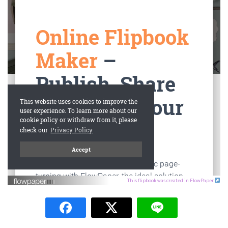
This flipbook was created in FlowPaper