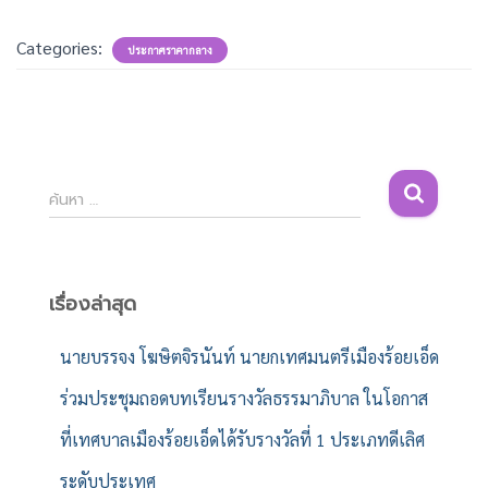
Categories:
ประกาศราคากลาง
ค้
ค้นหา …
น
ห
า
สำ
เรื่องล่าสุด
ห
รั
นายบรรจง โฆษิตจิรนันท์ นายกเทศมนตรีเมืองร้อยเอ็ด
บ
ร่วมประชุมถอดบทเรียนรางวัลธรรมาภิบาล ในโอกาส
:
ที่เทศบาลเมืองร้อยเอ็ดได้รับรางวัลที่ 1 ประเภทดีเลิศ
ระดับประเทศ