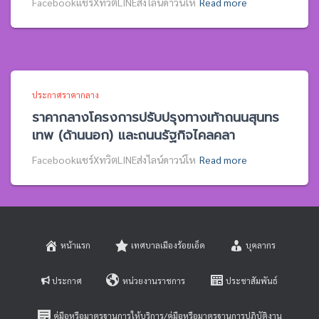
Facebookแชร์XทวิตLINEส่งไลน์ดาวน์โห
Read more
ประกาศราคากลาง
ราคากลางโครงการปรับปรุงทางเท้าถนนสุนทร
เทพ (ด้านนอก) และถนนรัฐกิจไคลคลา
Facebookแชร์XทวิตLINEส่งไลน์ดาวน์โห
Read more
หน้าแรก
เทศบาลเมืองร้อยเอ็ด
บุคลากร
ประกาศ
หน่วยงานราชการ
ประชาสัมพันธ์
คู่มือหรือมาตรฐานการให้บริการ/คู่มือหรือมาตรฐานการปฏิบัติงาน