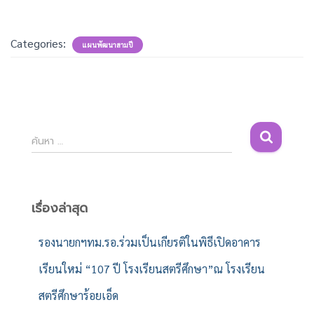
Categories:
แผนพัฒนาสามปี
ค้
ค้นหา …
น
ห
า
สำ
เรื่องล่าสุด
ห
รั
รองนายกฯทม.รอ.ร่วมเป็นเกียรติในพิธีเปิดอาคาร
บ
เรียนใหม่ “107 ปี โรงเรียนสตรีศึกษา”ณ โรงเรียน
:
สตรีศึกษาร้อยเอ็ด