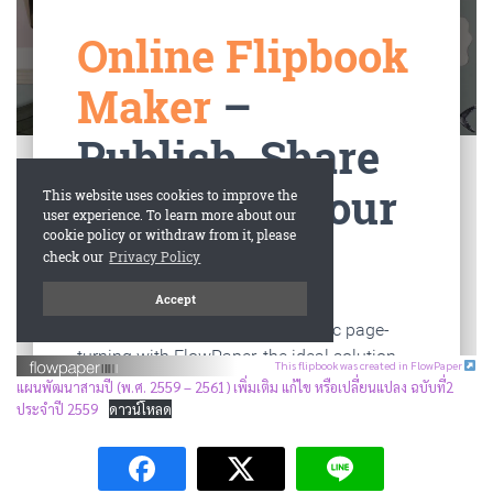
This flipbook was created in FlowPaper
แผนพัฒนาสามปี (พ.ศ. 2559 – 2561) เพิ่มเติม แก้ไข หรือเปลี่ยนแปลง ฉบับที่2
ประจำปี 2559
ดาวน์โหลด