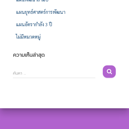
แผนยุทธ์ศาสตร์การพัฒนา
แผนอัตรากำลัง 3 ปี
ไม่มีหมวดหมู่
ความเห็นล่าสุด
ค้
ค้นหา …
น
ห
า
สำ
ห
รั
บ
: