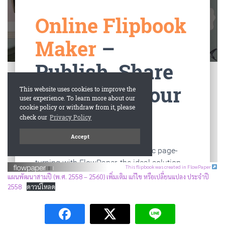
This flipbook was created in FlowPaper
แผนพัฒนาสามปี (พ.ศ. 2558 – 2560) เพิ่มเติม แก้ไข หรือเปลี่ยนแปลง ประจำปี
2558
ดาวน์โหลด