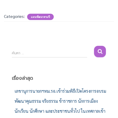
Categories:
แผนพัฒนาสามปี
ค้
ค้นหา …
น
ห
า
สำ
เรื่องล่าสุด
ห
รั
เลขานุการนายกฯทม.รอ.เข้าร่วมพิธีเปิดโครงการอบรม
บ
พัฒนาคุณธรรม จริยธรรม ข้าราชการ นักการเมือง
:
นักเรียน นักศึกษา และประชาชนทั่วไป ในเทศกาลเข้า