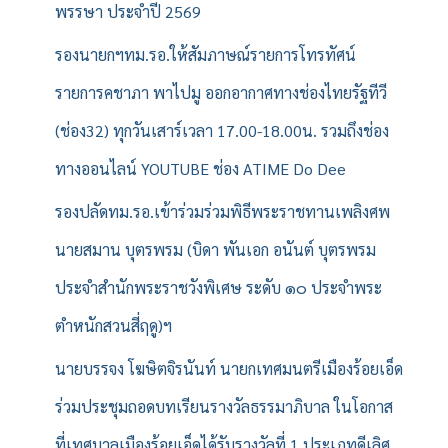
พรรษา ประจำปี 2569
รองนายกฯทม.รอ.ให้สัมภาษณ์รายการโทรทัศน์
รายการคชาภา พาไปมู ออกอากาศทางช่องไทยรัฐทีวี
(ช่อง32) ทุกวันเสาร์เวลา 17.00-18.00น. รวมถึงช่อง
ทางออนไลน์ YOUTUBE ช่อง ATIME Do Dee
รองปลัดทม.รอ.เข้าร่วมร่วมพิธีพระราชทานเพลิงศพ
นายสมาน บุตรพรม (บิดา พันเอก อนันต์ บุตรพรม
ประจำสำนักพระราชวังพิเศษ ระดับ ๑๐ ประจำพระ
ตำหนักสวนสี่ฤดู)ฯ
นายบรรจง โฆษิตจิรนันท์ นายกเทศมนตรีเมืองร้อยเอ็ด
ร่วมประชุมถอดบทเรียนรางวัลธรรมาภิบาล ในโอกาส
ที่เทศบาลเมืองร้อยเอ็ดได้รับรางวัลที่ 1 ประเภทดีเลิศ