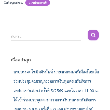
Categories:
แผนพัฒนาสามปี
ค้
ค้นหา …
น
ห
า
สำ
เรื่องล่าสุด
ห
รั
นายบรรจง โฆษิตจิรนันท์ นายกเทศมนตรีเมืองร้อยเอ็ด
บ
ร่วมประชุมคณะอนุกรรมการเงินทุนส่งเสริมกิจการ
:
เทศบาล (อ.ส.ท.) ครั้งที่ 5/2569 และในเวลา 11.00 น.
ได้เข้าร่วมประชุมคณะกรรมการเงินทุนส่งเสริมกิจการ
เทศบาล (ก.ส.ท.) ครั้งที่ 5/2569 ผ่านระบบออนไลน์