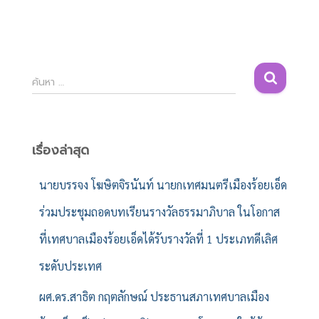
ค้
ค้นหา …
น
ห
า
สำ
เรื่องล่าสุด
ห
รั
นายบรรจง โฆษิตจิรนันท์ นายกเทศมนตรีเมืองร้อยเอ็ด
บ
ร่วมประชุมถอดบทเรียนรางวัลธรรมาภิบาล ในโอกาส
:
ที่เทศบาลเมืองร้อยเอ็ดได้รับรางวัลที่ 1 ประเภทดีเลิศ
ระดับประเทศ
ผศ.ดร.สาธิต กฤตลักษณ์ ประธานสภาเทศบาลเมือง