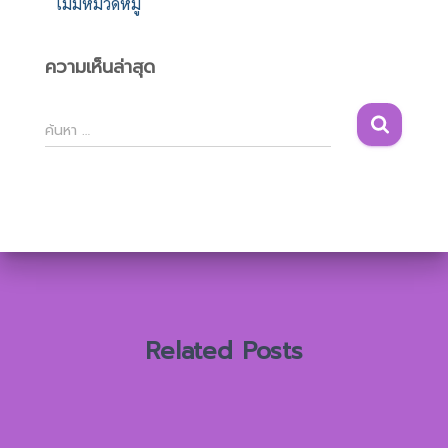
ไม่มีหมวดหมู่
ความเห็นล่าสุด
ค้
ค้นหา …
น
ห
า
สำ
ห
รั
บ
:
Related Posts