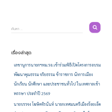
ค้
ค้นหา …
น
ห
า
สำ
เรื่องล่าสุด
ห
รั
เลขานุการนายกฯทม.รอ.เข้าร่วมพิธีเปิดโครงการอบรม
บ
พัฒนาคุณธรรม จริยธรรม ข้าราชการ นักการเมือง
:
นักเรียน นักศึกษา และประชาชนทั่วไป ในเทศกาลเข้า
พรรษา ประจำปี 2569
นายบรรจง โฆษิตจิรนันท์ นายกเทศมนตรีเมืองร้อยเอ็ด