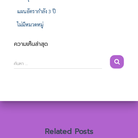
แผนอัตรากำลัง 3 ปี
ไม่มีหมวดหมู่
ความเห็นล่าสุด
ค้
ค้นหา …
น
ห
า
สำ
ห
รั
บ
:
Related Posts