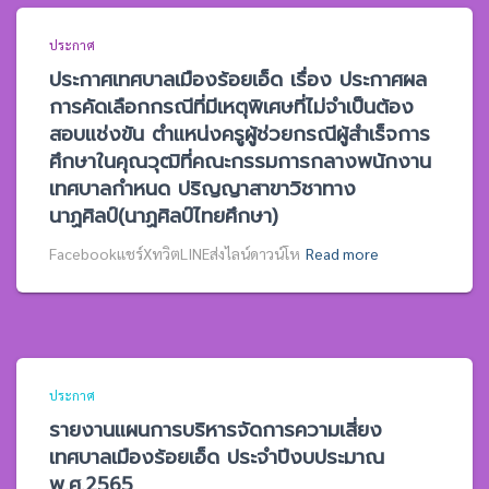
ประกาศ
ประกาศเทศบาลเมืองร้อยเอ็ด เรื่อง ประกาศผล
การคัดเลือกกรณีที่มีเหตุพิเศษที่ไม่จำเป็นต้อง
สอบแช่งขัน ตำแหน่งครูผู้ช่วยกรณีผู้สำเร็จการ
ศึกษาในคุณวุฒิที่คณะกรรมการกลางพนักงาน
เทศบาลกำหนด ปริญญาสาขาวิชาทาง
นาฏศิลป์(นาฏศิลป์ไทยศึกษา)
Facebookแชร์XทวิตLINEส่งไลน์ดาวน์โห
Read more
ประกาศ
รายงานแผนการบริหารจัดการความเสี่ยง
เทศบาลเมืองร้อยเอ็ด ประจำปีงบประมาณ
พ.ศ.2565