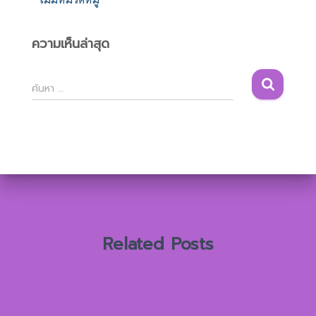
ความเห็นล่าสุด
ค้
ค้นหา …
น
ห
า
สำ
ห
รั
บ
:
Related Posts