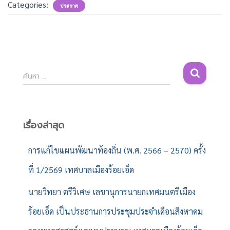
Categories:
ประกาศ
ค้
ค้นหา …
น
ห
า
สำ
เรื่องล่าสุด
ห
รั
การแก้ไขแผนพัฒนาท้องถิ่น (พ.ศ. 2566 – 2570) ครั้ง
บ
ที่ 1/2569 เทศบาลเมืองร้อยเอ็ด
:
นายวิทยา ตรีวิเศษ เลขานุการนายกเทศมนตรีเมือง
ร้อยเอ็ด เป็นประธานการประชุมประจำเดือนสิงหาคม