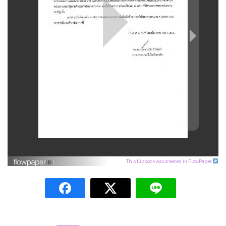
This flipbook was created in FlowPaper