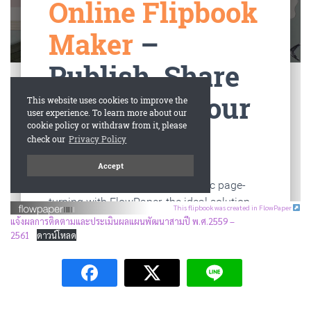
This flipbook was created in FlowPaper
แจ้งผลการติดตามและประเมินผลแผนพัฒนาสามปี พ.ศ.2559 –
2561
ดาวน์โหลด