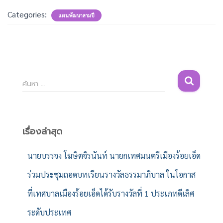
Categories:
แผนพัฒนาสามปี
ค้
ค้นหา …
น
ห
า
สำ
เรื่องล่าสุด
ห
รั
นายบรรจง โฆษิตจิรนันท์ นายกเทศมนตรีเมืองร้อยเอ็ด
บ
ร่วมประชุมถอดบทเรียนรางวัลธรรมาภิบาล ในโอกาส
:
ที่เทศบาลเมืองร้อยเอ็ดได้รับรางวัลที่ 1 ประเภทดีเลิศ
ระดับประเทศ