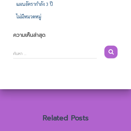
แผนอัตรากำลัง 3 ปี
ไม่มีหมวดหมู่
ความเห็นล่าสุด
ค้
ค้นหา …
น
ห
า
สำ
ห
รั
บ
:
Related Posts