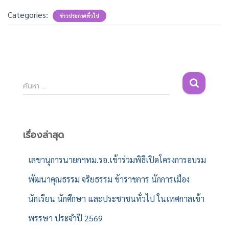
Categories:
ข่าวประกาศทั่วไป
ค้
ค้นหา …
น
ห
า
สำ
เรื่องล่าสุด
ห
รั
เลขานุการนายกฯทม.รอ.เข้าร่วมพิธีเปิดโครงการอบรม
บ
พัฒนาคุณธรรม จริยธรรม ข้าราชการ นักการเมือง
:
นักเรียน นักศึกษา และประชาชนทั่วไป ในเทศกาลเข้า
พรรษา ประจำปี 2569