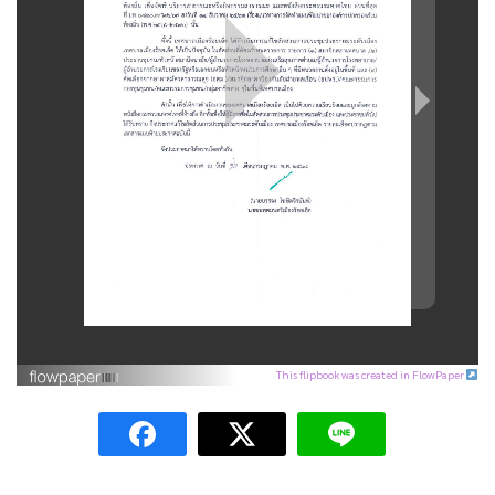
This flipbook was created in FlowPaper