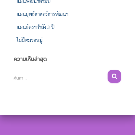
แผนพัฒนาสามปี
แผนยุทธ์ศาสตร์การพัฒนา
แผนอัตรากำลัง 3 ปี
ไม่มีหมวดหมู่
ความเห็นล่าสุด
ค้
ค้นหา …
น
ห
า
สำ
ห
รั
บ