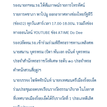
รองนายกฯทม.รอ.ให้สัมภาษณ์รายการโทรทัศน์
รายการคชาภา พาไปมู ออกอากาศทางช่องไทยรัฐทีวี
(ช่อง32) ทุกวันเสาร์เวลา 17.00-18.00น. รวมถึงช่อง
ทางออนไลน์ YOUTUBE ช่อง ATIME Do Dee
รองปลัดทม.รอ.เข้าร่วมร่วมพิธีพระราชทานเพลิงศพ
นายสมาน บุตรพรม (บิดา พันเอก อนันต์ บุตรพรม
ประจำสำนักพระราชวังพิเศษ ระดับ ๑๐ ประจำพระ
ตำหนักสวนสี่ฤดู)ฯ
นายบรรจง โฆษิตจิรนันท์ นายกเทศมนตรีเมืองร้อยเอ็ด
ร่วมประชุมถอดบทเรียนรางวัลธรรมาภิบาล ในโอกาส
ที่เทศบาลเมืองร้อยเอ็ดได้รับรางวัลที่ 1 ประเภทดีเลิศ