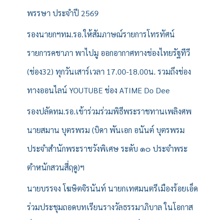
พรรษา ประจำปี 2569
รองนายกฯทม.รอ.ให้สัมภาษณ์รายการโทรทัศน์
รายการคชาภา พาไปมู ออกอากาศทางช่องไทยรัฐทีวี
(ช่อง32) ทุกวันเสาร์เวลา 17.00-18.00น. รวมถึงช่อง
ทางออนไลน์ YOUTUBE ช่อง ATIME Do Dee
รองปลัดทม.รอ.เข้าร่วมร่วมพิธีพระราชทานเพลิงศพ
นายสมาน บุตรพรม (บิดา พันเอก อนันต์ บุตรพรม
ประจำสำนักพระราชวังพิเศษ ระดับ ๑๐ ประจำพระ
ตำหนักสวนสี่ฤดู)ฯ
นายบรรจง โฆษิตจิรนันท์ นายกเทศมนตรีเมืองร้อยเอ็ด
ร่วมประชุมถอดบทเรียนรางวัลธรรมาภิบาล ในโอกาส