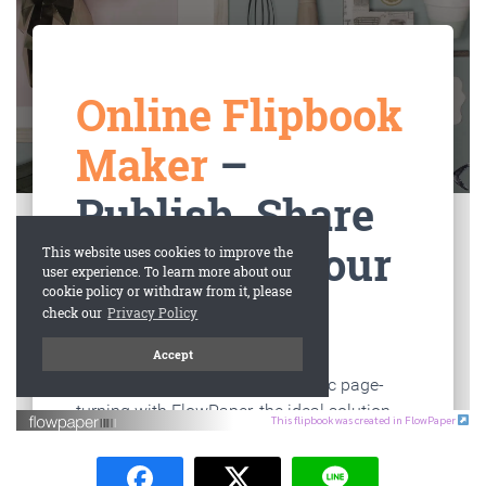
This flipbook was created in FlowPaper