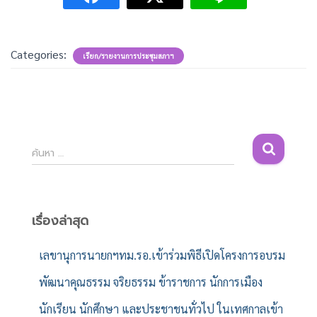
Categories:
เรียก/รายงานการประชุมสภาฯ
ค้
ค้นหา …
น
ห
า
สำ
เรื่องล่าสุด
ห
รั
เลขานุการนายกฯทม.รอ.เข้าร่วมพิธีเปิดโครงการอบรม
บ
พัฒนาคุณธรรม จริยธรรม ข้าราชการ นักการเมือง
:
นักเรียน นักศึกษา และประชาชนทั่วไป ในเทศกาลเข้า