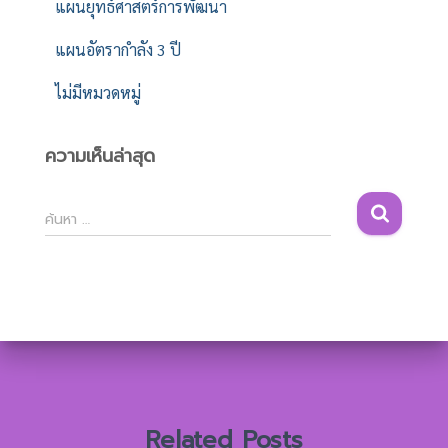
แผนยุทธ์ศาสตร์การพัฒนา
แผนอัตรากำลัง 3 ปี
ไม่มีหมวดหมู่
ความเห็นล่าสุด
ค้
ค้นหา …
น
ห
า
สำ
ห
รั
บ
:
Related Posts