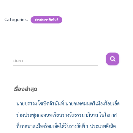
Categories:
ข่าวประชาสัมพันธ์
ค้
ค้นหา …
น
ห
า
สำ
เรื่องล่าสุด
ห
รั
นายบรรจง โฆษิตจิรนันท์ นายกเทศมนตรีเมืองร้อยเอ็ด
บ
ร่วมประชุมถอดบทเรียนรางวัลธรรมาภิบาล ในโอกาส
:
ที่เทศบาลเมืองร้อยเอ็ดได้รับรางวัลที่ 1 ประเภทดีเลิศ