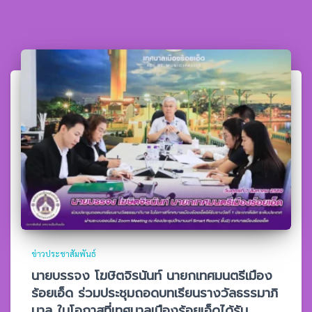
ข่าวประชาสัมพันธ์
นายบรรจง โฆษิตจิรนันท์ นายกเทศมนตรีเมือง
ร้อยเอ็ด ร่วมประชุมถอดบทเรียนรางวัลธรรมาภิ
บาล ในโอกาสที่เทศบาลเมืองร้อยเอ็ดได้รับ