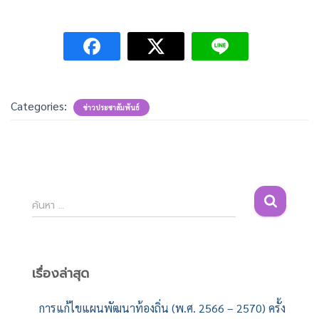
Categories:
ข่าวประชาสัมพันธ์
ค้
ค้นหา …
น
ห
า
สำ
เรื่องล่าสุด
ห
รั
การแก้ไขแผนพัฒนาท้องถิ่น (พ.ศ. 2566 – 2570) ครั้ง