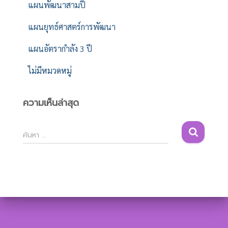
แผนพัฒนาสามปี
แผนยุทธ์ศาสตร์การพัฒนา
แผนอัตรากำลัง 3 ปี
ไม่มีหมวดหมู่
ความเห็นล่าสุด
ค้
ค้นหา …
น
ห
า
สำ
ห
รั
บ