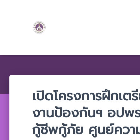
เปิดโครงการฝึกเตรี
งานป้องกันฯ อปพร.
กู้ชีพกู้ภัย ศูนย์ค