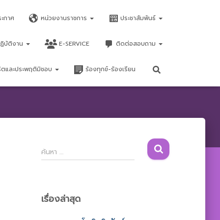
ระกาศ
หน่วยงานราชการ
ประชาสัมพันธ์
ฏิบัติงาน
E-SERVICE
ติดต่อสอบถาม
จริตและประพฤติมิชอบ
ร้องทุกข์-ร้องเรียน
ค้
ค้นหา …
น
ห
า
สำ
เรื่องล่าสุด
ห