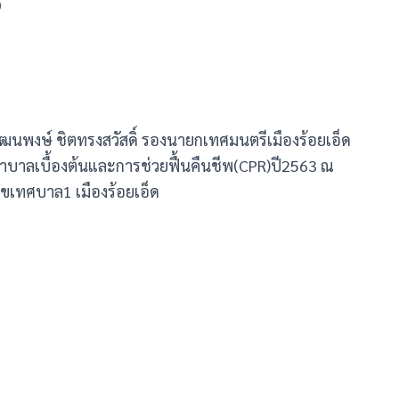
0
.วัฒนพงษ์ ชิตทรงสวัสดิ์ รองนายกเทศมนตรีเมืองร้อยเอ็ด
าลเบื้องต้นและการช่วยฟื้นคืนชีพ(CPR)​ปี2563 ณ
ุขเทศบาล1 เมืองร้อยเอ็ด