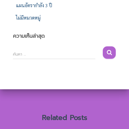
แผนอัตรากำลัง 3 ปี
ไม่มีหมวดหมู่
ความเห็นล่าสุด
ค้
ค้นหา …
น
ห
า
สำ
ห
รั
บ
:
Related Posts