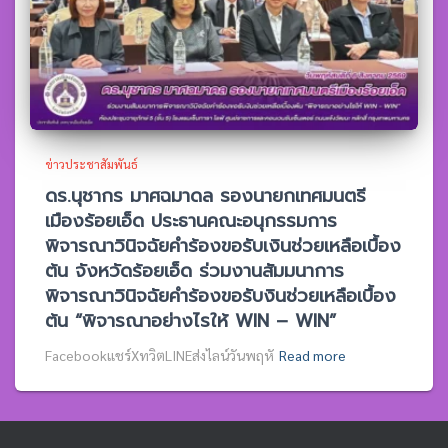
ข่าวประชาสัมพันธ์
ดร.นุชากร มาศฉมาดล รองนายกเทศมนตรี
เมืองร้อยเอ็ด ประธานคณะอนุกรรมการ
พิจารณาวินิจฉัยคำร้องขอรับเงินช่วยเหลือเบื้อง
ต้น จังหวัดร้อยเอ็ด ร่วมงานสัมมนาการ
พิจารณาวินิจฉัยคำร้องขอรับงินช่วยเหลือเบื้อง
ต้น “พิจารณาอย่างไรให้ WIN – WIN”
Facebookแชร์XทวิตLINEส่งไลน์วันพฤหั
Read more