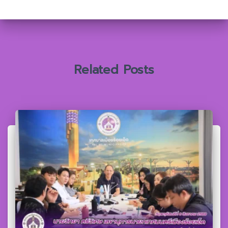
สำ
ห
รั
บ
:
Related Posts