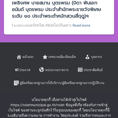
เพลิงศพ นายสมาน บุตรพรม (บิดา พันเอก
อนันต์ บุตรพรม ประจำสำนักพระราชวังพิเศษ
ระดับ ๑๐ ประจำพระตำหนักสวนสี่ฤดู)ฯ
Facebookแชร์XทวิตLINEส่งไลน์วันเสาร
Read more
หน้าแรก
เทศบาลเมืองร้อยเอ็ด
บุคลากร
ประกาศ
หน่วยงานราชการ
ประชาสัมพันธ์
คู่มือหรือมาตรฐานการให้บริการ/คู่มือหรือมาตรฐานการปฏิบัติงาน
E-SERVICE
ติดต่อสอบถาม
นโยบายคุกกี้ เมื่อท่านได้เข้าสู่เว็บไซต์
https://roietmunicipal.go.th/roiet ข้อมูลที่เกี่ยวข้องกับการเข้าสู่
หลักเกณฑ์การบริหารและพัฒนาทรัพยากรบุคคล
เว็บไซต์ ของท่านจะถูกบันทึกไว้ในรูปแบบของคุกกี้ โดยนโยบายคุกกี้นี้
จะอธิบายถึงความหมาย การทำงาน วัตถุประสงค์ รวมถึงการลบและการ