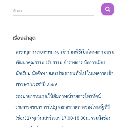
ค้
ค้นหา …
น
ห
า
สำ
เรื่องล่าสุด
ห
รั
เลขานุการนายกฯทม.รอ.เข้าร่วมพิธีเปิดโครงการอบรม
บ
พัฒนาคุณธรรม จริยธรรม ข้าราชการ นักการเมือง
:
นักเรียน นักศึกษา และประชาชนทั่วไป ในเทศกาลเข้า
พรรษา ประจำปี 2569
รองนายกฯทม.รอ.ให้สัมภาษณ์รายการโทรทัศน์
รายการคชาภา พาไปมู ออกอากาศทางช่องไทยรัฐทีวี
(ช่อง32) ทุกวันเสาร์เวลา 17.00-18.00น. รวมถึงช่อง