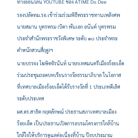
ทางออนไลน์ YOUTUBE ช่อง ATIME Do Dee
รองปลัดทม.รอ.เข้าร่วมร่วมพิธีพระราชทานเพลิงศพ
นายสมาน บุตรพรม (บิดา พันเอก อนันต์ บุตรพรม
ประจำสำนักพระราชวังพิเศษ ระดับ ๑๐ ประจำพระ
ตำหนักสวนสี่ฤดู)ฯ
นายบรรจง โฆษิตจิรนันท์ นายกเทศมนตรีเมืองร้อยเอ็ด
ร่วมประชุมถอดบทเรียนรางวัลธรรมาภิบาล ในโอกาส
ที่เทศบาลเมืองร้อยเอ็ดได้รับรางวัลที่ 1 ประเภทดีเลิศ
ระดับประเทศ
ผศ.ดร.สาธิต กฤตลักษณ์ ประธานสภาเทศบาลเมือง
ร้อยเอ็ด เป็นประธานเปิดการอบรมโครงการใกล้บ้าน
ใกล้ใจให้บริการดูแลต่อเนื่องที่บ้าน ปีงบประมาณ