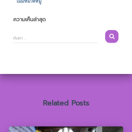
ไม่มีหมวดหมู่
ความเห็นล่าสุด
ค้
ค้นหา …
น
ห
า
สำ
ห
รั
บ
:
Related Posts