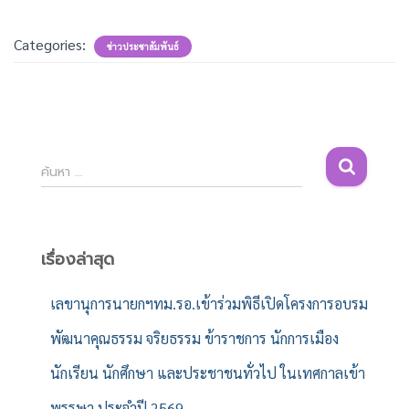
Categories:
ข่าวประชาสัมพันธ์
ค้
ค้นหา …
น
ห
า
สำ
เรื่องล่าสุด
ห
รั
เลขานุการนายกฯทม.รอ.เข้าร่วมพิธีเปิดโครงการอบรม
บ
พัฒนาคุณธรรม จริยธรรม ข้าราชการ นักการเมือง
:
นักเรียน นักศึกษา และประชาชนทั่วไป ในเทศกาลเข้า
พรรษา ประจำปี 2569