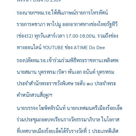
รองนายกฯทม.รอ.ให้สัมภาษณ์รายการโทรทัศน์
รายการคชาภา พาไปมู ออกอากาศทางช่องไทยรัฐทีวี
(ช่อง32) ทุกวันเสาร์เวลา 17.00-18.00น. รวมถึงช่อง
ทางออนไลน์ YOUTUBE ช่อง ATIME Do Dee
รองปลัดทม.รอ.เข้าร่วมร่วมพิธีพระราชทานเพลิงศพ
นายสมาน บุตรพรม (บิดา พันเอก อนันต์ บุตรพรม
ประจำสำนักพระราชวังพิเศษ ระดับ ๑๐ ประจำพระ
ตำหนักสวนสี่ฤดู)ฯ
นายบรรจง โฆษิตจิรนันท์ นายกเทศมนตรีเมืองร้อยเอ็ด
ร่วมประชุมถอดบทเรียนรางวัลธรรมาภิบาล ในโอกาส
ที่เทศบาลเมืองร้อยเอ็ดได้รับรางวัลที่ 1 ประเภทดีเลิศ