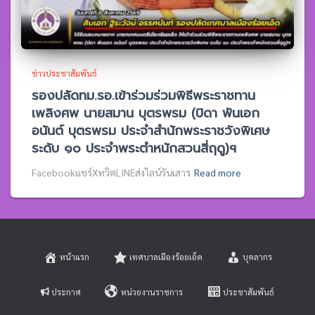
ข่าวประชาสัมพันธ์
รองปลัดทม.รอ.เข้าร่วมร่วมพิธีพระราชทาน
เพลิงศพ นายสมาน บุตรพรม (บิดา พันเอก
อนันต์ บุตรพรม ประจำสำนักพระราชวังพิเศษ
ระดับ ๑๐ ประจำพระตำหนักสวนสี่ฤดู)ฯ
Facebookแชร์XทวิตLINEส่งไลน์วันเสาร
Read more
หน้าแรก
เทศบาลเมืองร้อยเอ็ด
บุคลากร
ประกาศ
หน่วยงานราชการ
ประชาสัมพันธ์