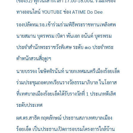
(ช่อง32) ทุกวันเสาร์เวลา 17.00-18.00น. รวมถึงช่อง
ทางออนไลน์ YOUTUBE ช่อง ATIME Do Dee
รองปลัดทม.รอ.เข้าร่วมร่วมพิธีพระราชทานเพลิงศพ
นายสมาน บุตรพรม (บิดา พันเอก อนันต์ บุตรพรม
ประจำสำนักพระราชวังพิเศษ ระดับ ๑๐ ประจำพระ
ตำหนักสวนสี่ฤดู)ฯ
นายบรรจง โฆษิตจิรนันท์ นายกเทศมนตรีเมืองร้อยเอ็ด
ร่วมประชุมถอดบทเรียนรางวัลธรรมาภิบาล ในโอกาส
ที่เทศบาลเมืองร้อยเอ็ดได้รับรางวัลที่ 1 ประเภทดีเลิศ
ระดับประเทศ
ผศ.ดร.สาธิต กฤตลักษณ์ ประธานสภาเทศบาลเมือง
ร้อยเอ็ด เป็นประธานเปิดการอบรมโครงการใกล้บ้าน