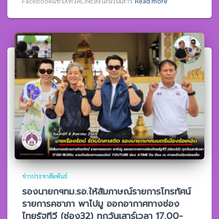
Facebookแชร์XทวิตLINEส่งไลน์วันเสาร
Read more
ข่าวประชาสัมพันธ์
รองนายกฯทม.รอ.ให้สัมภาษณ์รายการโทรทัศน์
รายการคชาภา พาไปมู ออกอากาศทางช่อง
ไทยรัฐทีวี (ช่อง32) ทุกวันเสาร์เวลา 17.00-