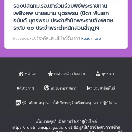
รองปลัดทม.รอ.เข้าร่วมร่วมพิธีพระราชทาน
เพลิงศพ นายสมาน บุตรพรม (บิดา พันเอก
อนันต์ บุตรพรม ประจำสำนักพระราชวังพิเศษ
ระดับ ๑๐ ประจำพระตำหนักสวนสี่ฤดู)ฯ
Facebookแชร์XทวิตLINEส่งไลน์วันเสาร
Read more
หน้าแรก
เทศบาลเมืองร้อยเอ็ด
บุคลากร
ประกาศ
หน่วยงานราชการ
ประชาสัมพันธ์
คู่มือหรือมาตรฐานการให้บริการ/คู่มือหรือมาตรฐานการปฏิบัติงาน
E-SERVICE
ติดต่อสอบถาม
นโยบายคุกกี้ เมื่อท่านได้เข้าสู่เว็บไซต์
https://roietmunicipal.go.th/roiet ข้อมูลที่เกี่ยวข้องกับการเข้าสู่
หลักเกณฑ์การบริหารและพัฒนาทรัพยากรบุคคล