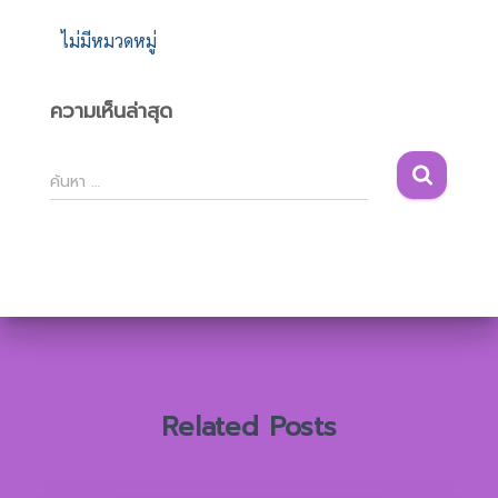
ไม่มีหมวดหมู่
ความเห็นล่าสุด
ค้
ค้นหา …
น
ห
า
สำ
ห
รั
บ
:
Related Posts