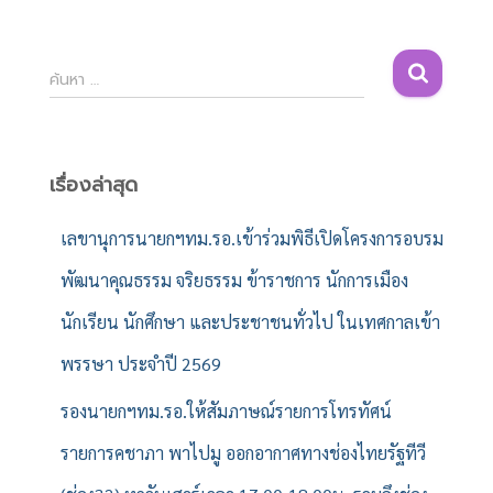
ค้
ค้นหา …
น
ห
า
สำ
เรื่องล่าสุด
ห
รั
เลขานุการนายกฯทม.รอ.เข้าร่วมพิธีเปิดโครงการอบรม
บ
พัฒนาคุณธรรม จริยธรรม ข้าราชการ นักการเมือง
:
นักเรียน นักศึกษา และประชาชนทั่วไป ในเทศกาลเข้า
พรรษา ประจำปี 2569
รองนายกฯทม.รอ.ให้สัมภาษณ์รายการโทรทัศน์
รายการคชาภา พาไปมู ออกอากาศทางช่องไทยรัฐทีวี