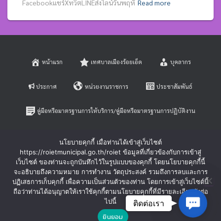
Facebookแชร์XทวิตLINEส่งไลน์วันพฤหั
Read more
หน้าแรก
เทศบาลเมืองร้อยเอ็ด
บุคลากร
ประกาศ
หน่วยงานราชการ
ประชาสัมพันธ์
คู่มือหรือมาตรฐานการให้บริการ/คู่มือหรือมาตรฐานการปฏิบัติงาน
E-SERVICE
ติดต่อสอบถาม
นโยบายคุกกี้ เมื่อท่านได้เข้าสู่เว็บไซต์
https://roietmunicipal.go.th/roiet ข้อมูลที่เกี่ยวข้องกับการเข้าสู่
หลักเกณฑ์การบริหารและพัฒนาทรัพยากรบุคคล
เว็บไซต์ ของท่านจะถูกบันทึกไว้ในรูปแบบของคุกกี้ โดยนโยบายคุกกี้นี้
จะอธิบายถึงความหมาย การทำงาน วัตถุประสงค์ รวมถึงการลบและการ
ปฏิเสธการเก็บคุกกี้ เพื่อความเป็นส่วนตัวของท่าน โดยการเข้าสู่เว็บไซต์นี้
ร้องเรียนการทุจริตและประพฤติมิชอบ
ร้องทุกข์-ร้องเรียน
ถือว่าท่านได้อนุญาตให้เราใช้คุกกี้ตามนโยบายคุกกี้ที่มีรายละเอียดดังต่อ
Contac
ไปนี้
ติดต่อเรา
Hestia | Developed by
ThemeIsle
ยินยอม