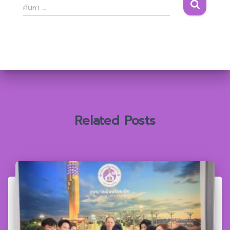
ค้
ค้นหา …
น
ห
า
สำ
ห
รั
บ
:
Related Posts