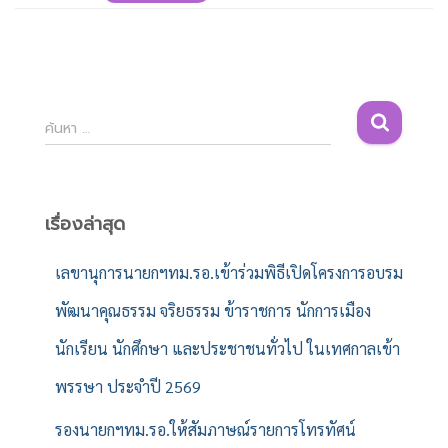
ค้
ค้นหา …
น
ห
า
สำ
เรื่องล่าสุด
ห
รั
เลขานุการนายกฯทม.รอ.เข้าร่วมพิธีเปิดโครงการอบรม
บ
พัฒนาคุณธรรม จริยธรรม ข้าราชการ นักการเมือง
:
นักเรียน นักศึกษา และประชาชนทั่วไป ในเทศกาลเข้า
พรรษา ประจำปี 2569
รองนายกฯทม.รอ.ให้สัมภาษณ์รายการโทรทัศน์