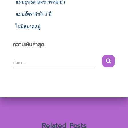
แผนยุทธ์ศาสตร์การพัฒนา
แผนอัตรากำลัง 3 ปี
ไม่มีหมวดหมู่
ความเห็นล่าสุด
ค้
ค้นหา …
น
ห
า
สำ
ห
รั
บ
:
Related Posts