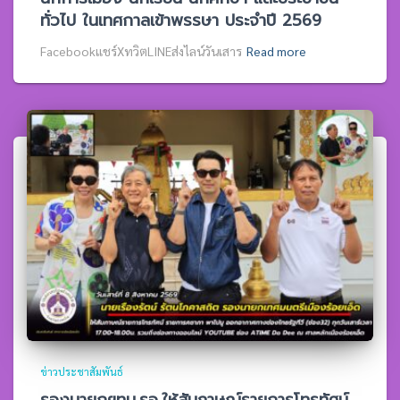
ทั่วไป ในเทศกาลเข้าพรรษา ประจำปี 2569
Facebookแชร์XทวิตLINEส่งไลน์วันเสาร
Read more
ข่าวประชาสัมพันธ์
รองนายกฯทม.รอ.ให้สัมภาษณ์รายการโทรทัศน์