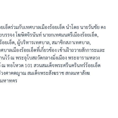
ร้อยเอ็ดร่วมกับเทศบาลเมืองร้อยเอ็ด นำโดย นายวันชัย คง
ายบรรจง โฆษิตจิรนันท์ นายกเทศมนตรีเมืองร้อยเอ็ด,
อยเอ็ด, ผู้บริหารเทศบาล, สมาชิกสภาเทศบาล,
าลเมืองร้อยเอ็ดที่เกี่ยวข้อง เข้าเฝ้าถวายสักการะและ
านไว้ ณ พระอุโบสถวัดกลางมิ่งเมือง พระอารามหลวง
ไว้ ณ หอโหวด 101 สวนสมเด็จพระศรีนครินทร์ร้อยเอ็ด
ริวงศาคตญาณ สมเด็จพระสังฆราช สกลมหาสังฆ
ทพมหาหคร