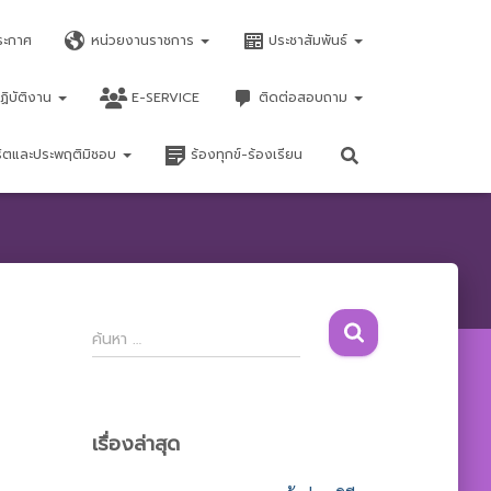
ระกาศ
หน่วยงานราชการ
ประชาสัมพันธ์
ฏิบัติงาน
E-SERVICE
ติดต่อสอบถาม
จริตและประพฤติมิชอบ
ร้องทุกข์-ร้องเรียน
ค้
ค้นหา …
น
ห
า
สำ
เรื่องล่าสุด
ห