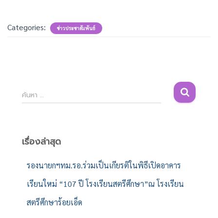
Categories:
ข่าวประชาสัมพันธ์
ค้
ค้นหา …
น
ห
า
สำ
เรื่องล่าสุด
ห
รั
รองนายกฯทม.รอ.ร่วมเป็นเกียรติในพิธีเปิดอาคาร
บ
เรียนใหม่ “107 ปี โรงเรียนสตรีศึกษา”ณ โรงเรียน
:
สตรีศึกษาร้อยเอ็ด