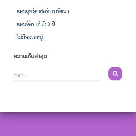
แผนยุทธ์ศาสตร์การพัฒนา
แผนอัตรากำลัง 3 ปี
ไม่มีหมวดหมู่
ความเห็นล่าสุด
ค้
ค้นหา …
น
ห
า
สำ
ห
รั
บ
: