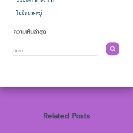
แผนอัตรากำลัง 3 ปี
ไม่มีหมวดหมู่
ความเห็นล่าสุด
ค้
ค้นหา …
น
ห
า
สำ
ห
รั
บ
:
Related Posts