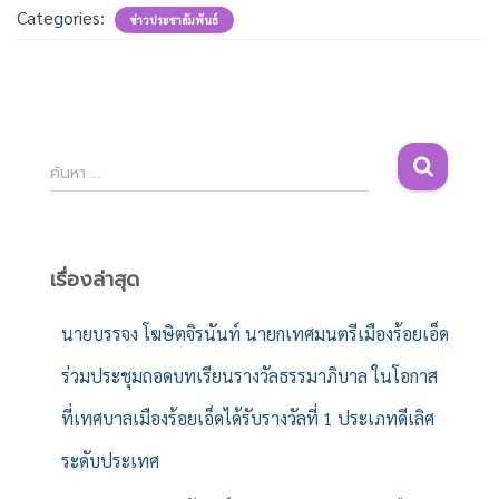
Categories:
ข่าวประชาสัมพันธ์
ค้
ค้นหา …
น
ห
า
สำ
เรื่องล่าสุด
ห
รั
นายบรรจง โฆษิตจิรนันท์ นายกเทศมนตรีเมืองร้อยเอ็ด
บ
ร่วมประชุมถอดบทเรียนรางวัลธรรมาภิบาล ในโอกาส
:
ที่เทศบาลเมืองร้อยเอ็ดได้รับรางวัลที่ 1 ประเภทดีเลิศ
ระดับประเทศ