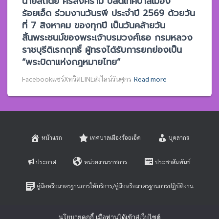
นายสถิตย์ ศรีสงคราม ปลัดเทศบาลเมือง
ร้อยเอ็ด ร่วมงานวันรพี ประจำปี 2569 ด้วยวัน
ที่ 7 สิงหาคม ของทุกปี เป็นวันคล้ายวัน
สิ้นพระชนม์ของพระเจ้าบรมวงศ์เธอ กรมหลวง
ราชบุรีดิเรกฤทธิ์ ผู้ทรงได้รับการยกย่องเป็น
“พระบิดาแห่งกฎหมายไทย”
Facebookแชร์XทวิตLINEส่งไลน์วันศุกร
Read more
หน้าแรก
เทศบาลเมืองร้อยเอ็ด
บุคลากร
ประกาศ
หน่วยงานราชการ
ประชาสัมพันธ์
คู่มือหรือมาตรฐานการให้บริการ/คู่มือหรือมาตรฐานการปฏิบัติงาน
E-SERVICE
ติดต่อสอบถาม
นโยบายคุกกี้ เมื่อท่านได้เข้าสู่เว็บไซต์