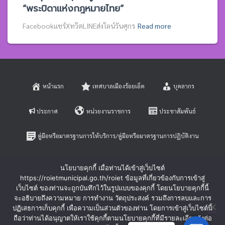
“พระบิดาแห่งกฎหมายไทย”
Facebookแชร์XทวิตLINEส่งไลน์วันศุกร
Read more
หน้าแรก
เทศบาลเมืองร้อยเอ็ด
บุคลากร
ประกาศ
หน่วยงานราชการ
ประชาสัมพันธ์
คู่มือหรือมาตรฐานการให้บริการ/คู่มือหรือมาตรฐานการปฏิบัติงาน
E-SERVICE
ติดต่อสอบถาม
นโยบายคุกกี้ เมื่อท่านได้เข้าสู่เว็บไซต์
https://roietmunicipal.go.th/roiet ข้อมูลที่เกี่ยวข้องกับการเข้าสู่
หลักเกณฑ์การบริหารและพัฒนาทรัพยากรบุคคล
เว็บไซต์ ของท่านจะถูกบันทึกไว้ในรูปแบบของคุกกี้ โดยนโยบายคุกกี้นี้
จะอธิบายถึงความหมาย การทำงาน วัตถุประสงค์ รวมถึงการลบและการ
ปฏิเสธการเก็บคุกกี้ เพื่อความเป็นส่วนตัวของท่าน โดยการเข้าสู่เว็บไซต์นี้
ร้องเรียนการทุจริตและประพฤติมิชอบ
ร้องทุกข์-ร้องเรียน
ถือว่าท่านได้อนุญาตให้เราใช้คุกกี้ตามนโยบายคุกกี้ที่มีรายละเอียดดังต่อ