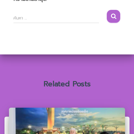
ค้
ค้นหา …
น
ห
า
สำ
ห
รั
บ
:
Related Posts