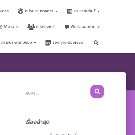
ระกาศ
หน่วยงานราชการ
ประชาสัมพันธ์
ฏิบัติงาน
E-SERVICE
ติดต่อสอบถาม
จริตและประพฤติมิชอบ
ร้องทุกข์-ร้องเรียน
ค้
ค้นหา …
น
ห
า
สำ
เรื่องล่าสุด
ห