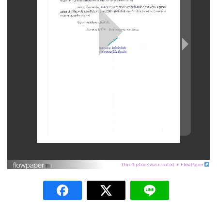
This flipbook was created in FlowPaper