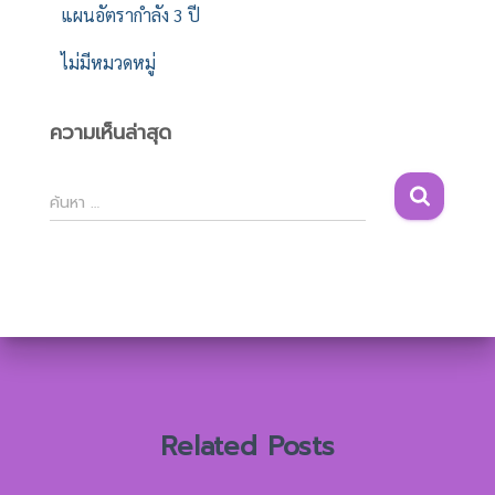
แผนอัตรากำลัง 3 ปี
ไม่มีหมวดหมู่
ความเห็นล่าสุด
ค้
ค้นหา …
น
ห
า
สำ
ห
รั
บ
:
Related Posts