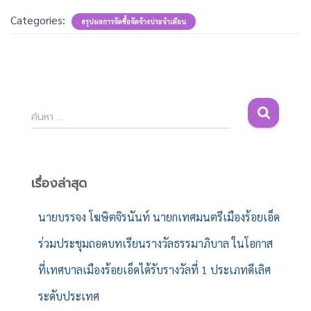
Categories:
สรุปผลการจัดซื้อจัดจ้างประจำเดือน
ค้
ค้นหา …
น
ห
า
สำ
เรื่องล่าสุด
ห
รั
นายบรรจง โฆษิตจิรนันท์ นายกเทศมนตรีเมืองร้อยเอ็ด
บ
ร่วมประชุมถอดบทเรียนรางวัลธรรมาภิบาล ในโอกาส
:
ที่เทศบาลเมืองร้อยเอ็ดได้รับรางวัลที่ 1 ประเภทดีเลิศ
ระดับประเทศ