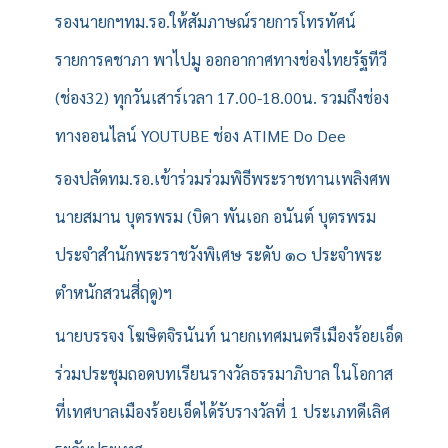
รองนายกฯทม.รอ.ให้สัมภาษณ์รายการโทรทัศน์
รายการคชาภา พาไปมู ออกอากาศทางช่องไทยรัฐทีวี
(ช่อง32) ทุกวันเสาร์เวลา 17.00-18.00น. รวมถึงช่อง
ทางออนไลน์ YOUTUBE ช่อง ATIME Do Dee
รองปลัดทม.รอ.เข้าร่วมร่วมพิธีพระราชทานเพลิงศพ
นายสมาน บุตรพรม (บิดา พันเอก อนันต์ บุตรพรม
ประจำสำนักพระราชวังพิเศษ ระดับ ๑๐ ประจำพระ
ตำหนักสวนสี่ฤดู)ฯ
นายบรรจง โฆษิตจิรนันท์ นายกเทศมนตรีเมืองร้อยเอ็ด
ร่วมประชุมถอดบทเรียนรางวัลธรรมาภิบาล ในโอกาส
ที่เทศบาลเมืองร้อยเอ็ดได้รับรางวัลที่ 1 ประเภทดีเลิศ