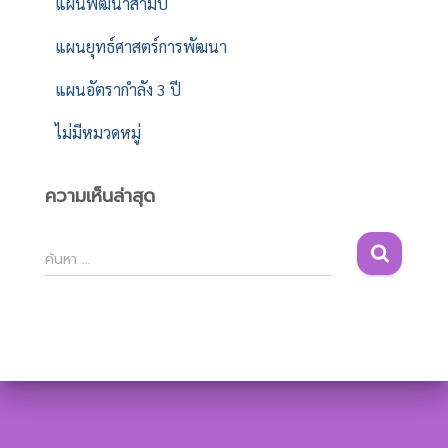
แผนพัฒนาสามปี
แผนยุทธ์ศาสตร์การพัฒนา
แผนอัตรากำลัง 3 ปี
ไม่มีหมวดหมู่
ความเห็นล่าสุด
ค้
ค้นหา …
น
ห
า
สำ
ห
รั
บ