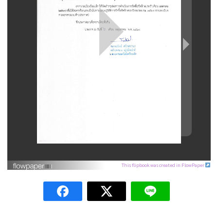
This flipbook was created in FlowPaper