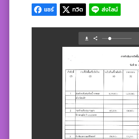
แชร์
ทวิต
ส่งไลน์