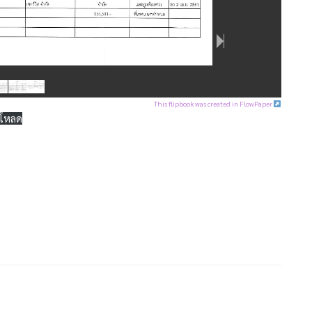
This flipbook was created in FlowPaper
์โหลด