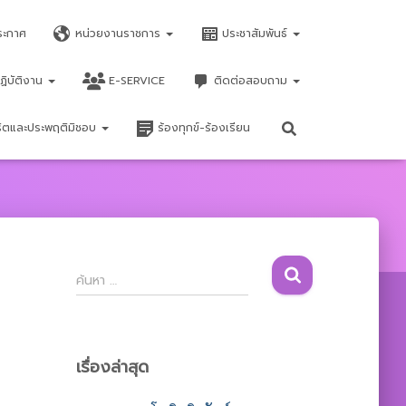
ระกาศ
หน่วยงานราชการ
ประชาสัมพันธ์
ฏิบัติงาน
E-SERVICE
ติดต่อสอบถาม
จริตและประพฤติมิชอบ
ร้องทุกข์-ร้องเรียน
ค้
ค้นหา …
น
ห
า
สำ
เรื่องล่าสุด
ห