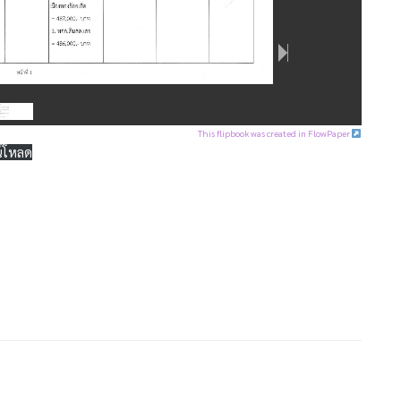
This flipbook was created in FlowPaper
์โหลด