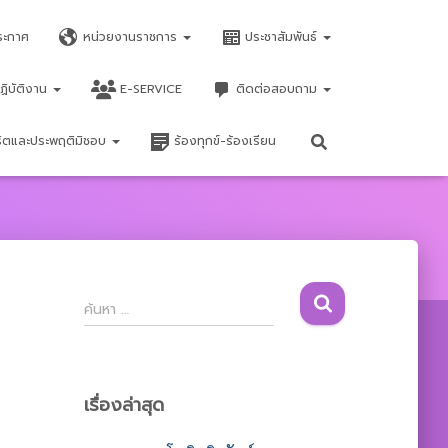
ระกาศ
หน่วยงานราชการ
ประชาสัมพันธ์
ฏิบัติงาน
E-SERVICE
ติดต่อสอบถาม
จริตและประพฤติมิชอบ
ร้องทุกข์-ร้องเรียน
ค้
ค้นหา …
น
ห
า
สำ
เรื่องล่าสุด
ห