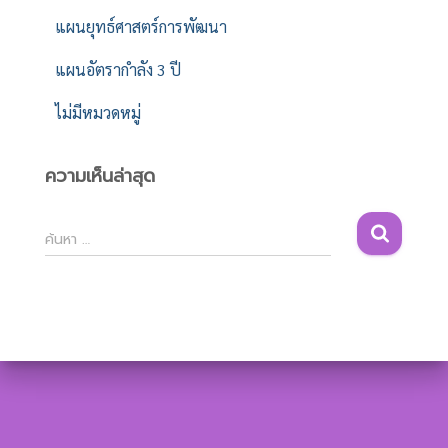
แผนยุทธ์ศาสตร์การพัฒนา
แผนอัตรากำลัง 3 ปี
ไม่มีหมวดหมู่
ความเห็นล่าสุด
ค้
ค้นหา …
น
ห
า
สำ
ห
รั
บ
: