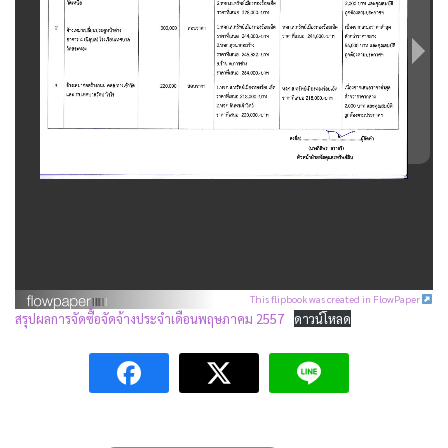
This flipbook was created in FlowPaper
สรุปผลการจัดซื้อจัดจ้างประจำเดือนพฤษภาคม 2557
ดาวน์โหลด