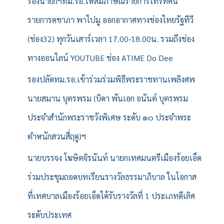
รองนายกฯทม.รอ.ให้สัมภาษณ์รายการโทรทัศน์
รายการคชาภา พาไปมู ออกอากาศทางช่องไทยรัฐทีวี
(ช่อง32) ทุกวันเสาร์เวลา 17.00-18.00น. รวมถึงช่อง
ทางออนไลน์ YOUTUBE ช่อง ATIME Do Dee
รองปลัดทม.รอ.เข้าร่วมร่วมพิธีพระราชทานเพลิงศพ
นายสมาน บุตรพรม (บิดา พันเอก อนันต์ บุตรพรม
ประจำสำนักพระราชวังพิเศษ ระดับ ๑๐ ประจำพระ
ตำหนักสวนสี่ฤดู)ฯ
นายบรรจง โฆษิตจิรนันท์ นายกเทศมนตรีเมืองร้อยเอ็ด
ร่วมประชุมถอดบทเรียนรางวัลธรรมาภิบาล ในโอกาส
ที่เทศบาลเมืองร้อยเอ็ดได้รับรางวัลที่ 1 ประเภทดีเลิศ
ระดับประเทศ