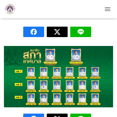
สภาเทศบาล
TOGG