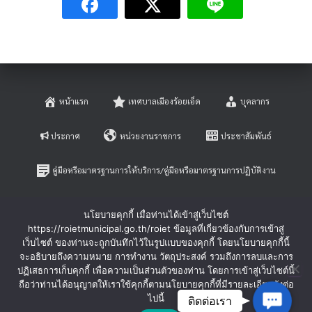
หน้าแรก
เทศบาลเมืองร้อยเอ็ด
บุคลากร
ประกาศ
หน่วยงานราชการ
ประชาสัมพันธ์
คู่มือหรือมาตรฐานการให้บริการ/คู่มือหรือมาตรฐานการปฏิบัติงาน
E-SERVICE
ติดต่อสอบถาม
นโยบายคุกกี้ เมื่อท่านได้เข้าสู่เว็บไซต์
https://roietmunicipal.go.th/roiet ข้อมูลที่เกี่ยวข้องกับการเข้าสู่
หลักเกณฑ์การบริหารและพัฒนาทรัพยากรบุคคล
เว็บไซต์ ของท่านจะถูกบันทึกไว้ในรูปแบบของคุกกี้ โดยนโยบายคุกกี้นี้
จะอธิบายถึงความหมาย การทำงาน วัตถุประสงค์ รวมถึงการลบและการ
ปฏิเสธการเก็บคุกกี้ เพื่อความเป็นส่วนตัวของท่าน โดยการเข้าสู่เว็บไซต์นี้
ร้องเรียนการทุจริตและประพฤติมิชอบ
ร้องทุกข์-ร้องเรียน
ถือว่าท่านได้อนุญาตให้เราใช้คุกกี้ตามนโยบายคุกกี้ที่มีรายละเอียดดังต่อ
Contac
ไปนี้
ติดต่อเรา
Hestia | Developed by
ThemeIsle