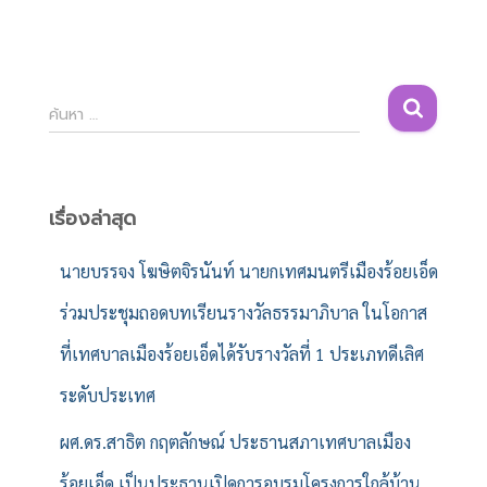
ค้
ค้นหา …
น
ห
า
สำ
เรื่องล่าสุด
ห
รั
นายบรรจง โฆษิตจิรนันท์ นายกเทศมนตรีเมืองร้อยเอ็ด
บ
ร่วมประชุมถอดบทเรียนรางวัลธรรมาภิบาล ในโอกาส
:
ที่เทศบาลเมืองร้อยเอ็ดได้รับรางวัลที่ 1 ประเภทดีเลิศ
ระดับประเทศ
ผศ.ดร.สาธิต กฤตลักษณ์ ประธานสภาเทศบาลเมือง
ร้อยเอ็ด เป็นประธานเปิดการอบรมโครงการใกล้บ้าน