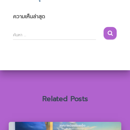
ความเห็นล่าสุด
ค้
ค้นหา …
น
ห
า
สำ
ห
รั
บ
:
Related Posts