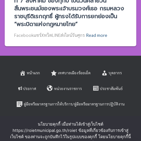
ที่ 7 สิงหาคม ของทุกปี เป็นวันคล้ายวัน
สิ้นพระชนม์ของพระเจ้าบรมวงศ์เธอ กรมหลวง
ราชบุรีดิเรกฤทธิ์ ผู้ทรงได้รับการยกย่องเป็น
“พระบิดาแห่งกฎหมายไทย”
Facebookแชร์XทวิตLINEส่งไลน์วันศุกร
Read more
หน้าแรก
เทศบาลเมืองร้อยเอ็ด
บุคลากร
ประกาศ
หน่วยงานราชการ
ประชาสัมพันธ์
คู่มือหรือมาตรฐานการให้บริการ/คู่มือหรือมาตรฐานการปฏิบัติงาน
E-SERVICE
ติดต่อสอบถาม
นโยบายคุกกี้ เมื่อท่านได้เข้าสู่เว็บไซต์
https://roietmunicipal.go.th/roiet ข้อมูลที่เกี่ยวข้องกับการเข้าสู่
หลักเกณฑ์การบริหารและพัฒนาทรัพยากรบุคคล
เว็บไซต์ ของท่านจะถูกบันทึกไว้ในรูปแบบของคุกกี้ โดยนโยบายคุกกี้นี้