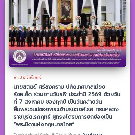
ข่าวประชาสัมพันธ์
นายสถิตย์ ศรีสงคราม ปลัดเทศบาลเมือง
ร้อยเอ็ด ร่วมงานวันรพี ประจำปี 2569 ด้วยวัน
ที่ 7 สิงหาคม ของทุกปี เป็นวันคล้ายวัน
สิ้นพระชนม์ของพระเจ้าบรมวงศ์เธอ กรมหลวง
ราชบุรีดิเรกฤทธิ์ ผู้ทรงได้รับการยกย่องเป็น
“พระบิดาแห่งกฎหมายไทย”
Facebookแชร์XทวิตLINEส่งไลน์วันศุกร
Read more