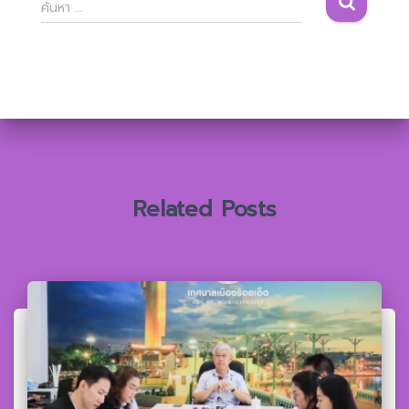
ค้
ค้นหา …
น
ห
า
สำ
ห
รั
บ
:
Related Posts