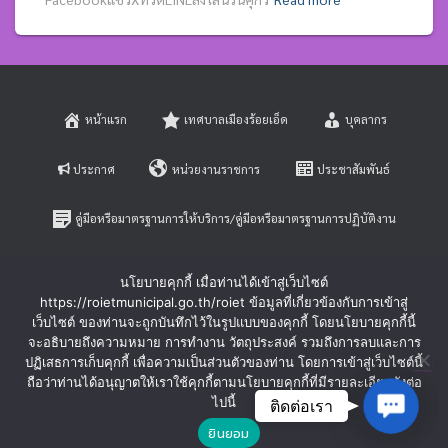
หน้าแรก
เทศบาลเมืองร้อยเอ็ด
บุคลากร
ประกาศ
หน่วยงานราชการ
ประชาสัมพันธ์
คู่มือหรือมาตรฐานการให้บริการ/คู่มือหรือมาตรฐานการปฏิบัติงาน
E-SERVICE
ติดต่อสอบถาม
นโยบายคุกกี้ เมื่อท่านได้เข้าสู่เว็บไซต์
https://roietmunicipal.go.th/roiet ข้อมูลที่เกี่ยวข้องกับการเข้าสู่
หลักเกณฑ์การบริหารและพัฒนาทรัพยากรบุคคล
เว็บไซต์ ของท่านจะถูกบันทึกไว้ในรูปแบบของคุกกี้ โดยนโยบายคุกกี้นี้
จะอธิบายถึงความหมาย การทำงาน วัตถุประสงค์ รวมถึงการลบและการ
ปฏิเสธการเก็บคุกกี้ เพื่อความเป็นส่วนตัวของท่าน โดยการเข้าสู่เว็บไซต์นี้
ร้องเรียนการทุจริตและประพฤติมิชอบ
ร้องทุกข์-ร้องเรียน
ถือว่าท่านได้อนุญาตให้เราใช้คุกกี้ตามนโยบายคุกกี้ที่มีรายละเอียดดังต่อ
Contac
ไปนี้
ติดต่อเรา
Hestia | Developed by
ThemeIsle
ยินยอม