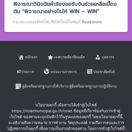
พิจารณาวินิจฉัยคำร้องขอรับงินช่วยเหลือเบื้อง
ต้น “พิจารณาอย่างไรให้ WIN – WIN”
Facebookแชร์XทวิตLINEส่งไลน์วันพฤหั
Read more
หน้าแรก
เทศบาลเมืองร้อยเอ็ด
บุคลากร
ประกาศ
หน่วยงานราชการ
ประชาสัมพันธ์
คู่มือหรือมาตรฐานการให้บริการ/คู่มือหรือมาตรฐานการปฏิบัติงาน
E-SERVICE
ติดต่อสอบถาม
นโยบายคุกกี้ เมื่อท่านได้เข้าสู่เว็บไซต์
https://roietmunicipal.go.th/roiet ข้อมูลที่เกี่ยวข้องกับการเข้าสู่
หลักเกณฑ์การบริหารและพัฒนาทรัพยากรบุคคล
เว็บไซต์ ของท่านจะถูกบันทึกไว้ในรูปแบบของคุกกี้ โดยนโยบายคุกกี้นี้
จะอธิบายถึงความหมาย การทำงาน วัตถุประสงค์ รวมถึงการลบและการ
ปฏิเสธการเก็บคุกกี้ เพื่อความเป็นส่วนตัวของท่าน โดยการเข้าสู่เว็บไซต์นี้
ร้องเรียนการทุจริตและประพฤติมิชอบ
ร้องทุกข์-ร้องเรียน