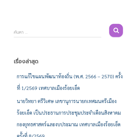
ค้
ค้นหา …
น
ห
า
สำ
เรื่องล่าสุด
ห
รั
การแก้ไขแผนพัฒนาท้องถิ่น (พ.ศ. 2566 – 2570) ครั้ง
บ
ที่ 1/2569 เทศบาลเมืองร้อยเอ็ด
:
นายวิทยา ตรีวิเศษ เลขานุการนายกเทศมนตรีเมือง
ร้อยเอ็ด เป็นประธานการประชุมประจำเดือนสิงหาคม
กองยุทธศาสตร์และงบประมาณ เทศบาลเมืองร้อยเอ็ด
ครั้งที่ 8/2569