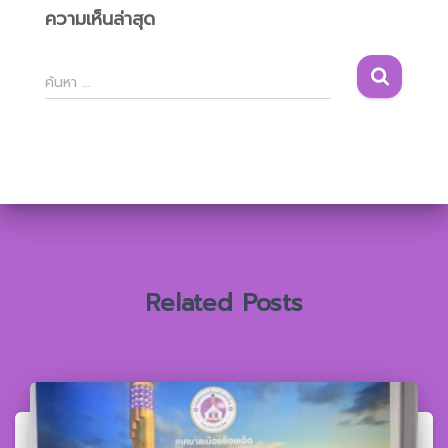
ความเห็นล่าสุด
ค้
ค้นหา …
น
ห
า
สำ
ห
รั
บ
:
Related Posts