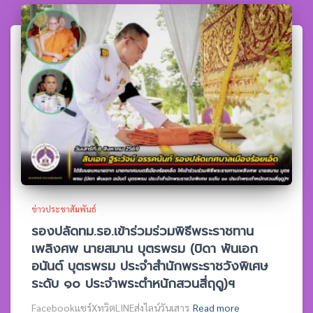
ข่าวประชาสัมพันธ์
รองปลัดทม.รอ.เข้าร่วมร่วมพิธีพระราชทาน
เพลิงศพ นายสมาน บุตรพรม (บิดา พันเอก
อนันต์ บุตรพรม ประจำสำนักพระราชวังพิเศษ
ระดับ ๑๐ ประจำพระตำหนักสวนสี่ฤดู)ฯ
Facebookแชร์XทวิตLINEส่งไลน์วันเสาร
Read more