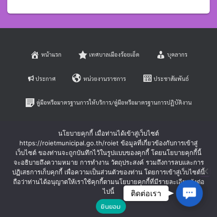
หน้าแรก
เทศบาลเมืองร้อยเอ็ด
บุคลากร
ประกาศ
หน่วยงานราชการ
ประชาสัมพันธ์
คู่มือหรือมาตรฐานการให้บริการ/คู่มือหรือมาตรฐานการปฏิบัติงาน
E-SERVICE
ติดต่อสอบถาม
นโยบายคุกกี้ เมื่อท่านได้เข้าสู่เว็บไซต์
https://roietmunicipal.go.th/roiet ข้อมูลที่เกี่ยวข้องกับการเข้าสู่
หลักเกณฑ์การบริหารและพัฒนาทรัพยากรบุคคล
เว็บไซต์ ของท่านจะถูกบันทึกไว้ในรูปแบบของคุกกี้ โดยนโยบายคุกกี้นี้
จะอธิบายถึงความหมาย การทำงาน วัตถุประสงค์ รวมถึงการลบและการ
ปฏิเสธการเก็บคุกกี้ เพื่อความเป็นส่วนตัวของท่าน โดยการเข้าสู่เว็บไซต์นี้
ร้องเรียนการทุจริตและประพฤติมิชอบ
ร้องทุกข์-ร้องเรียน
ถือว่าท่านได้อนุญาตให้เราใช้คุกกี้ตามนโยบายคุกกี้ที่มีรายละเอียดดังต่อ
Contac
ไปนี้
ติดต่อเรา
Hestia | Developed by
ThemeIsle
ยินยอม