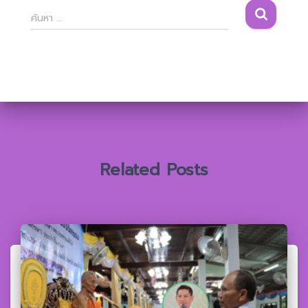
ค้
ค้นหา …
น
ห
า
สำ
ห
รั
บ
:
Related Posts