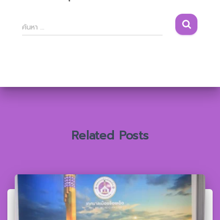
ค้
ค้นหา …
น
ห
า
สำ
ห
รั
บ
:
Related Posts