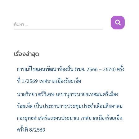
ค้
ค้นหา …
น
ห
า
สำ
เรื่องล่าสุด
ห
รั
การแก้ไขแผนพัฒนาท้องถิ่น (พ.ศ. 2566 – 2570) ครั้ง
บ
ที่ 1/2569 เทศบาลเมืองร้อยเอ็ด
:
นายวิทยา ตรีวิเศษ เลขานุการนายกเทศมนตรีเมือง
ร้อยเอ็ด เป็นประธานการประชุมประจำเดือนสิงหาคม
กองยุทธศาสตร์และงบประมาณ เทศบาลเมืองร้อยเอ็ด
ครั้งที่ 8/2569