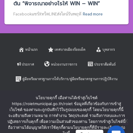
ต้น “พิจารณาอย่างไรให้ WIN – WIN”
Facebookแชร์XทวิตLINEส่งไลน์วันพฤหั
Read more
หน้าแรก
เทศบาลเมืองร้อยเอ็ด
บุคลากร
ประกาศ
หน่วยงานราชการ
ประชาสัมพันธ์
คู่มือหรือมาตรฐานการให้บริการ/คู่มือหรือมาตรฐานการปฏิบัติงาน
E-SERVICE
ติดต่อสอบถาม
นโยบายคุกกี้ เมื่อท่านได้เข้าสู่เว็บไซต์
https://roietmunicipal.go.th/roiet ข้อมูลที่เกี่ยวข้องกับการเข้าสู่
หลักเกณฑ์การบริหารและพัฒนาทรัพยากรบุคคล
เว็บไซต์ ของท่านจะถูกบันทึกไว้ในรูปแบบของคุกกี้ โดยนโยบายคุกกี้นี้
จะอธิบายถึงความหมาย การทำงาน วัตถุประสงค์ รวมถึงการลบและการ
ปฏิเสธการเก็บคุกกี้ เพื่อความเป็นส่วนตัวของท่าน โดยการเข้าสู่เว็บไซต์นี้
ร้องเรียนการทุจริตและประพฤติมิชอบ
ร้องทุกข์-ร้องเรียน
ถือว่าท่านได้อนุญาตให้เราใช้คุกกี้ตามนโยบายคุกกี้ที่มีรายละเอียดดังต่อ