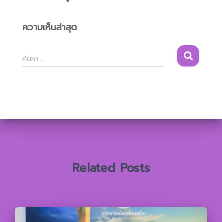
ความเห็นล่าสุด
ค้
ค้นหา …
น
ห
า
สำ
ห
รั
บ
:
Related Posts