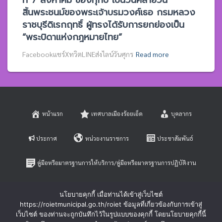
ที่ 7 สิงหาคม ของทุกปี เป็นวันคล้ายวัน
สิ้นพระชนม์ของพระเจ้าบรมวงศ์เธอ กรมหลวง
ราชบุรีดิเรกฤทธิ์ ผู้ทรงได้รับการยกย่องเป็น
“พระบิดาแห่งกฎหมายไทย”
Facebookแชร์XทวิตLINEส่งไลน์วันศุกร
Read more
หน้าแรก
เทศบาลเมืองร้อยเอ็ด
บุคลากร
ประกาศ
หน่วยงานราชการ
ประชาสัมพันธ์
คู่มือหรือมาตรฐานการให้บริการ/คู่มือหรือมาตรฐานการปฏิบัติงาน
E-SERVICE
ติดต่อสอบถาม
นโยบายคุกกี้ เมื่อท่านได้เข้าสู่เว็บไซต์
https://roietmunicipal.go.th/roiet ข้อมูลที่เกี่ยวข้องกับการเข้าสู่
หลักเกณฑ์การบริหารและพัฒนาทรัพยากรบุคคล
เว็บไซต์ ของท่านจะถูกบันทึกไว้ในรูปแบบของคุกกี้ โดยนโยบายคุกกี้นี้