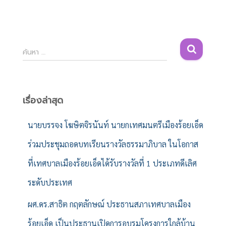
ค้
ค้นหา …
น
ห
า
สำ
เรื่องล่าสุด
ห
รั
นายบรรจง โฆษิตจิรนันท์ นายกเทศมนตรีเมืองร้อยเอ็ด
บ
ร่วมประชุมถอดบทเรียนรางวัลธรรมาภิบาล ในโอกาส
:
ที่เทศบาลเมืองร้อยเอ็ดได้รับรางวัลที่ 1 ประเภทดีเลิศ
ระดับประเทศ
ผศ.ดร.สาธิต กฤตลักษณ์ ประธานสภาเทศบาลเมือง
ร้อยเอ็ด เป็นประธานเปิดการอบรมโครงการใกล้บ้าน